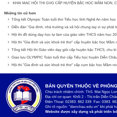
KHAI MẠC HỘI THI GVG CẤP HUYỆN BẬC HỌC MẦM NON, C
Những tin cũ hơn
Tổng kết Olympic Toán tuổi thơ Tiểu học tỉnh Nghệ An năm họ
Diễn đàn “Gia đình, nhà trường và xã hội chung tay vì sự phát tr
Hội thi đồ dùng dạy học tự làm của giáo viên THCS năm học 2
Hội thi "Gia đình và sức khoẻ trẻ thơ" cấp huyện bậc học Mầm
Tổng kết Hội thi Giáo viên dạy giỏi cấp huyện bậc THCS, chu k
Giao lưu OLYMPIC Toán tuổi thơ cấp Tiểu học huyện Diễn Châ
Hội thi "Gia đình và sức khoẻ trẻ thơ" cấp cụm bậc học Mầm n
BẢN QUYỀN THUỘC VỀ PHÒNG
Chịu trách nhiệm chính: ThS. Mai Ngọc Lo
Địa chỉ cơ quan: Khối 2 - Thị trấn Diễn Ch
Điện Thoại: 02383. 862 339 Fax: 0383. 86
Ghi rõ nguồn: "dienchau.edu.vn" khi phát hà
Website được xây dựng và phát triển bở