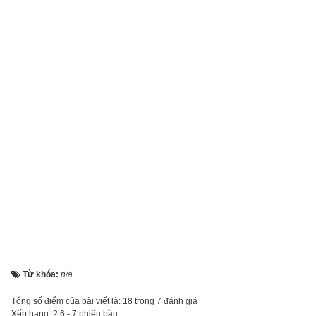
Từ khóa:
n/a
Tổng số điểm của bài viết là: 18 trong 7 đánh giá
Xếp hạng:
2.6
-
7
phiếu bầu