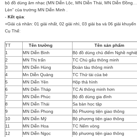
bộ đồ dùng âm nhạc (MN Diễn Lộc, MN Diễn Thái, MN Diễn Đồng…)
Lèn” của trường MN Diễn Minh .
-
Kết qủa
:
+Giải cá nhân: 01 giải nhất, 02 giải nhì, 03 giải ba và 06 giải khuyến
Cụ Thể:
TT
Tên trường
Tên sản phẩm
1
MN Diễn Bình
Bộ đồ dùng chủ điểm Nghề nghi
2
MN Thị trấn
TC Chú gấu thông minh
3
MN Diễn Hùng
Đoàn tàu thông minh
4
Mn Diễn Quảng
TC Thử tài của bé
5
MN Diễn Yên
Hộp thả hình
6
MN Diễn Tháp
TC Ai thông minh hơn
7
MN Diễn Phúc
Bộ đồ dùng gia đình
8
MN Diễn Thái
Sa bàn học tập
9
MN Diễn Phong
Bộ Phương tiện giao thông
10
MN Diễn Mỹ
Bộ phương tiện giao thông
11
MN Diễn Hoa
TC Nếm vòng
12
MN Diễn Ngọc
Bộ phương tiện giao thông