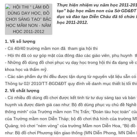
Thực hiện nhiệm vụ năm học 2011-201
tạo” bậc học mầm non của Sở GD&ĐT 
dục và đào tạo Diễn Châu đã tổ chức
học 2011-2012.
1. Về số lượng
- Có 40/40 trường mầm non đã tham gia hội thi
- Hội thi đã có sự góp mặt của đông đảo các giáo viên, phụ huynh 
- Những đồ dùng đồ chơi phục vụ dạy học trong hội thi đa dạng về c
khoa học và thẩm mỹ.
- Các sản phẩm dự thi đều được tận dụng từ nguyên vật liệu sẵn có 
Thông tư 02/ 2010/TT-BGD&ĐT quy đình về danh mục thiết bị tối th
2. Về chất lượng
- Có nhiều đồ dùng đồ chơi được kết tinh từ tư duy sáng tạo và bàn
huynh và được đánh giá cao như: Bộ đồ dùng phục vụ chủ đề Nghề 
thông minh” của Trường mầm non Thị Trấn; “Đoàn tàu học toán” củ
của Trường mầm non Diễn Tháp; bộ đồ chơi thả hình của trường MN
Quảng; trò chơi “ném vòng” của trường Mầm non Diễn Hoa, “Bộ đồ c
như: Bộ đồ chơi Phương tiện giao thông (MN Diễn Phong, MN Diễn M