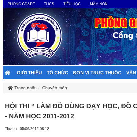
PHÒNG GD&ĐT
THCS
TIỂU HỌC
MẦM NON
GIỚI THIỆU
TỔ CHỨC
ĐƠN VỊ TRỰC THUỘC
VĂN
Trang nhất
Chuyên môn
HỘI THI “ LÀM ĐỒ DÙNG DẠY HỌC, ĐỒ
- NĂM HỌC 2011-2012
Thứ ba - 05/06/2012 08:12