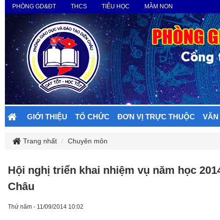
PHÒNG GD&ĐT
THCS
TIỂU HỌC
MẦM NON
GIỚI THIỆU
TỔ CHỨC
ĐƠN VỊ TRỰC THUỘC
VĂN
Trang nhất
Chuyên môn
Hội nghị triển khai nhiệm vụ năm học 20
Châu
Thứ năm - 11/09/2014 10:02