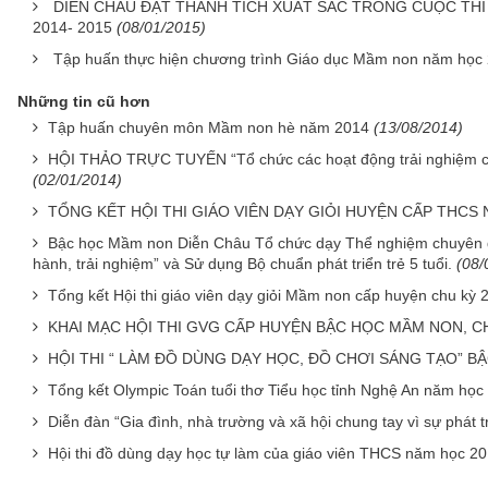
DIỄN CHÂU ĐẠT THÀNH TÍCH XUẤT SẮC TRONG CUỘC THI
2014- 2015
(08/01/2015)
Tập huấn thực hiện chương trình Giáo dục Mầm non năm học
Những tin cũ hơn
Tập huấn chuyên môn Mầm non hè năm 2014
(13/08/2014)
HỘI THẢO TRỰC TUYẾN “Tổ chức các hoạt động trải nghiệm cho 
(02/01/2014)
TỔNG KẾT HỘI THI GIÁO VIÊN DẠY GIỎI HUYỆN CẤP THCS 
Bậc học Mầm non Diễn Châu Tổ chức dạy Thể nghiệm chuyên đề
hành, trải nghiệm” và Sử dụng Bộ chuẩn phát triển trẻ 5 tuổi.
(08/
Tổng kết Hội thi giáo viên dạy giỏi Mầm non cấp huyện chu kỳ
KHAI MẠC HỘI THI GVG CẤP HUYỆN BẬC HỌC MẦM NON, CH
HỘI THI “ LÀM ĐỒ DÙNG DẠY HỌC, ĐỒ CHƠI SÁNG TẠO” B
Tổng kết Olympic Toán tuổi thơ Tiểu học tỉnh Nghệ An năm họ
Diễn đàn “Gia đình, nhà trường và xã hội chung tay vì sự phát tr
Hội thi đồ dùng dạy học tự làm của giáo viên THCS năm học 2