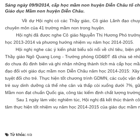
Sáng ngày 09/9/2014, cấp học mầm non huyện Diễn Châu tổ chứ
Giáo dục Mầm non huyện Diễn Châu.
Về dự Hội nghị có các Thầy giáo, Cô giáo Lãnh đạo chuyên 
chuyên môn của 41 trường mầm non trong huyện.
Hội nghị đã được nghe Cô giáo Nguyễn Thị Hương Phó trưởng p
học 2013-2014 và phương hướng nhiệm vụ năm học 2014-2015.
Hội nghị nghe các ý kiến phát biểu sôi nổi về chỉ tiêu, biện ph
Thầy giáo Ngô Quang Long - Trưởng phòng GD&ĐT đã chia sẻ nhữn
do chưa đủ định biên và ghi nhận những thành tích mà cấp học mầ
đạo đối với giáo dục mầm non Diễn Châu năm học 2014-2015: Xây d
tuyệt đối cho trẻ. Thực hiện tốt chương trình GDMN, các cuộc vận đ
trẻ suy dinh dưỡng cả thể nhẹ cân và thấp còi xuống dưới 7%
Mầm non đạt chuẩn Quốc gia, công tác kiểm định chất lượng trườn
Sau 1 ngày làm việc nghiêm túc, Hội nghị đã kết thúc thành côn
tâm thực hiện tốt nhiệm vụ năm học 2014-2015 của giáo dục mầm 
Từ khóa:
n/a