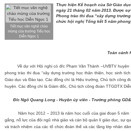
Thực hiện Kế hoạch của Sở Giáo dục
ngày 21 tháng 02 năm 2013. Được sự
Phong trào thi đua “xây dựng trường
chức hội nghị Tổng kết 5 năm phong 
Tiết mục văn nghệ chào
mừng của trường Tiểu học
Diễn Ngọc 1
Toàn cảnh 
Về dự với Hội nghị có đ/c Phạm Văn Thành –UVBTV huyện ủy- 
phong trào thi đua “xây dựng trường học thân thiện, học sinh tí
Giáo dục và Đào tạo. Các đồng chí là Hiệu trưởng, Chủ tịch công 
huyện. Các đồng chí là Giám đốc, Chủ tịch công đoàn TTGDTX Diễ
Đ/c Ngô Quang Long - Huyện ủy viên - Trưởng phòng GD&Đ
Năm học 2012 – 2013 là năm học cuối của giai đoạn 5 năm thự
gắng, nỗ lực của đội ngũ nhà giáo và cán bộ quản lí giáo dục, sự q
và trách nhiệm của các tổ chức đoàn thể và các tầng lớp nhân d