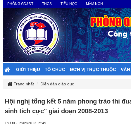
PHÒNG GD&ĐT
THCS
TIỂU HỌC
MẦM NON
GIỚI THIỆU
TỔ CHỨC
ĐƠN VỊ TRỰC THUỘC
VĂN
Trang nhất
Diễn đàn giáo dục
Hội nghị tổng kết 5 năm phong trào thi đ
sinh tích cực" giai đoạn 2008-2013
Thứ tư - 15/05/2013 15:49