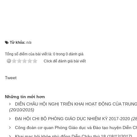
Từ khóa:
n/a
Tổng số điểm của bài viết là: 0 trong 0 đánh giá
Click để đánh giá bài viết
Tweet
Những tin mới hơn
DIỄN CHÂU HỘI NGHỊ TRIỂN KHAI HOẠT ĐỘNG CỦA TRUN
(20/10/2015)
ĐẠI HỘI CHI BỘ PHÒNG GIÁO DỤC NHIỆM KỲ 2017-2020
(2
Công đoàn cơ quan Phòng Giáo dục và Đào tạo huyện Diễn Ch
Khai mạc hội khỏe phù đổng Diễn Châu thứ 18
(18/12/2017)