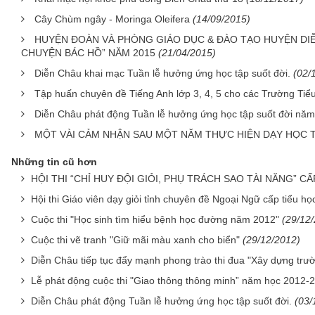
Cây Chùm ngây - Moringa Oleifera
(14/09/2015)
HUYỆN ĐOÀN VÀ PHÒNG GIÁO DỤC & ĐÀO TẠO HUYỆN DI
CHUYỆN BÁC HỒ” NĂM 2015
(21/04/2015)
Diễn Châu khai mạc Tuần lễ hưởng ứng học tập suốt đời.
(02/
Tập huấn chuyên đề Tiếng Anh lớp 3, 4, 5 cho các Trường Tiể
Diễn Châu phát động Tuần lễ hưởng ứng học tập suốt đời năm
MỘT VÀI CẢM NHẬN SAU MỘT NĂM THỰC HIỆN DẠY HỌC
Những tin cũ hơn
HỘI THI “CHỈ HUY ĐỘI GIỎI, PHỤ TRÁCH SAO TÀI NĂNG” C
Hội thi Giáo viên dạy giỏi tỉnh chuyên đề Ngoại Ngữ cấp tiểu 
Cuộc thi "Học sinh tìm hiểu bệnh học đường năm 2012"
(29/12
Cuộc thi vẽ tranh "Giữ mãi màu xanh cho biển"
(29/12/2012)
Diễn Châu tiếp tục đẩy mạnh phong trào thi đua "Xây dựng trườn
Lễ phát động cuộc thi "Giao thông thông minh” năm học 2012-
Diễn Châu phát động Tuần lễ hưởng ứng học tập suốt đời.
(03/