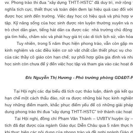
vv. Phong trào thi đua “xây dựng THTT-HSTC” đã duy trì, mở rộng 
nghĩa tích cực, thiết thực và toàn diện đem lại hiệu quả cao đối v
được học sinh đến trường. Việc dạy học có hiệu quả và phù hợp với
tập. Kỹ năng sống của học sinh được rèn luyện thường xuyên và ng
trò chơi dân gian, tiếng hát dân ca được các nhà trường chủ độn
gia tìm hiểu, chăm sóc và phát huy giá trị các di tích lịch sử, văn 
Tuy nhiên, trong 5 năm thực hiện phong trào, vẫn còn gặp một số
kinh nghiệm và các điều kiện cơ sở vật chất cần thiết phục vụ ch
của các thầy cô giáo còn hạn chế; sự phối hợp giữa gia đình và n
học sinh còn chưa để ý đến việc học tập và tham gia vào các hoạt đ
Đ/c Nguyễn Thị Hương - Phó trưởng phòng GD&ĐT-Ph
Tại Hội nghị các đại biểu đã tích cực thảo luận, đánh giá kết qu
hạn chế một cách thấu đáo, rút ra được những bài học kinh nghi
huy những điểm mạnh, khắc phục điểm yếu để có những giải pháp 
dung phong trào thi đua “xây dựng THTT-HSTC” trở thành các hoạt
Tại Hội nghị, đồng chí Phạm Văn Thành – UVBTV huyện ủy – P
tích đã đạt được của ngành Giáo dục Diễn Châu qua 5 năm thực hiệ
khi thực hiện các nội dung của phong trào và đề nghị ngành Giáo 