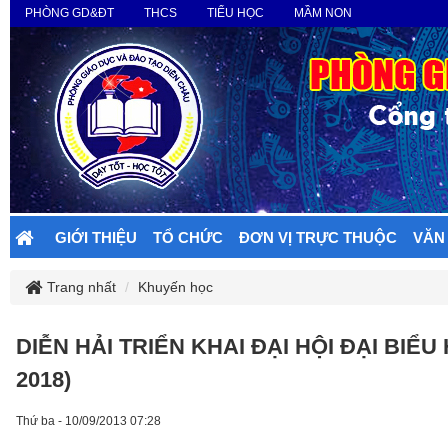
PHÒNG GD&ĐT
THCS
TIỂU HỌC
MẦM NON
GIỚI THIỆU
TỔ CHỨC
ĐƠN VỊ TRỰC THUỘC
VĂN
Trang nhất
Khuyến học
DIỄN HẢI TRIỂN KHAI ĐẠI HỘI ĐẠI BIỂU 
2018)
Thứ ba - 10/09/2013 07:28