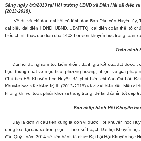
Sáng ngày 8/9/2013 tại Hội trường UBND xã Diễn Hải đã diễn ra 
(2013-2018).
Về dự và chỉ đạo đại hội có lãnh đạo Ban Dân vận Huyện ủy, Th
đại biểu đại diện HĐND, UBND, UBMTTQ, đại diện đoàn thể, tổ chức
biểu chính thức đại diện cho 1402 hội viên khuyến học trong toàn x
Toàn cảnh 
Đại hội đã nghiêm túc kiểm điểm, đánh giá kết quả đạt được tron
bạc, thống nhất về mục tiêu, phương hướng, nhiệm vụ giải pháp 
Chủ tịch Hội Khuyến học Huyện đã phát biểu chỉ đạo đại hội. Đạ
Khuyến học xã nhiệm kỳ III (2013-2018) và 4 đại biểu tiêu biểu đi 
không khí vui tươi, phấn khởi và trang trọng, để lại dấu ấn tốt đẹp t
Ban chấp hành Hội Khuyến học 
Đây là đơn vị đầu tiên cũng là đơn vị được Hội Khuyến học Huyện
đồng loạt tại các xã trong cụm. Theo Kế hoạch Đại hội Khuyến học
đầu Quý I năm 2014 sẽ tiến hành tổ chức Đại hội Hội Khuyến học H