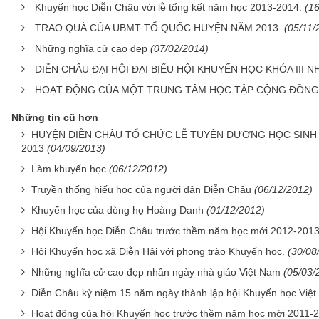
Khuyến học Diễn Châu với lễ tổng kết năm học 2013-2014.
(1
TRAO QUÀ CỦA UBMT TỔ QUỐC HUYỆN NĂM 2013.
(05/11/
Những nghĩa cử cao đẹp
(07/02/2014)
DIỄN CHÂU ĐẠI HỘI ĐẠI BIỂU HỘI KHUYẾN HỌC KHÓA III N
HOẠT ĐỘNG CỦA MỘT TRUNG TÂM HỌC TẬP CỘNG ĐỒNG 
Những tin cũ hơn
HUYỆN DIỄN CHÂU TỔ CHỨC LỄ TUYÊN DƯƠNG HỌC SINH 
2013
(04/09/2013)
Làm khuyến học
(06/12/2012)
Truyền thống hiếu học của người dân Diễn Châu
(06/12/2012)
Khuyến học của dòng họ Hoàng Danh
(01/12/2012)
Hội Khuyến học Diễn Châu trước thềm năm học mới 2012-201
Hội Khuyến học xã Diễn Hải với phong trào Khuyến học.
(30/08
Những nghĩa cử cao đẹp nhân ngày nhà giáo Việt Nam
(05/03/
Diễn Châu kỷ niệm 15 năm ngày thành lập hội Khuyến học Việ
Hoạt động của hội Khuyến học trước thềm năm học mới 2011-