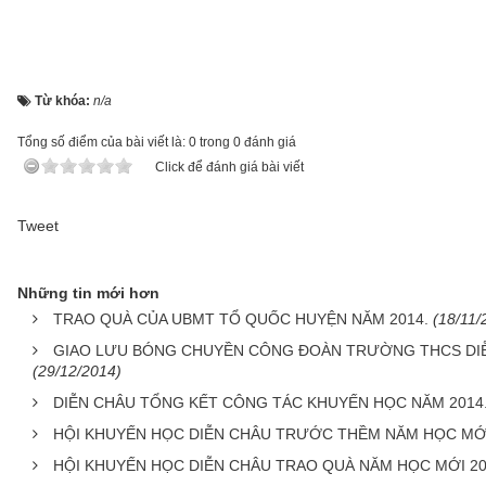
Từ khóa:
n/a
Tổng số điểm của bài viết là: 0 trong 0 đánh giá
Click để đánh giá bài viết
Tweet
Những tin mới hơn
TRAO QUÀ CỦA UBMT TỔ QUỐC HUYỆN NĂM 2014.
(18/11/
GIAO LƯU BÓNG CHUYỀN CÔNG ĐOÀN TRƯỜNG THCS DIỄ
(29/12/2014)
DIỄN CHÂU TỔNG KẾT CÔNG TÁC KHUYẾN HỌC NĂM 2014
HỘI KHUYẾN HỌC DIỄN CHÂU TRƯỚC THỀM NĂM HỌC MỚI
HỘI KHUYẾN HỌC DIỄN CHÂU TRAO QUÀ NĂM HỌC MỚI 20