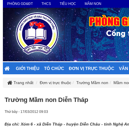
PHÒNG GD&ĐT
THCS
TIỂU HỌC
MẦM NON
GIỚI THIỆU
TỔ CHỨC
ĐƠN VỊ TRỰC THUỘC
VĂN
Trang nhất
Đơn vị trực thuộc
Trường Mầm non
Mầm non
Trường Mầm non Diễn Tháp
Thứ bảy - 17/03/2012 09:03
Địa chỉ: Xóm 6 - xã Diễn Tháp - huyện Diễn Châu - tỉnh Nghệ A