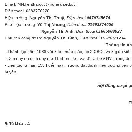
Email: MNdienthap.dc@nghean.edu.vn
Điện thoại: 0383776220
Hiệu trưởng:
Nguyễn Thị Thuỷ
, Điện thoại
0979745674
Phó hiệu trưởng:
Võ Thị Nhung
, Điện thoại
01693274056
Nguyễn Thị Anh
, Điện thoại
01665068927
Chủ tịch công đoàn:
Nguyễn Thị Bình
, Điện thoại
01675071234
Thông tin n
- Thành lập năm 1966 với 3 lớp mẫu giáo, có 2 CBQL và 3 giáo viên
- Đến nay ổn định quy mô 11 nhóm, lớp với 31 CB,GV,NV. Trong đó:
- Liên tục từ năm 1994 đến nay: Trường đạt danh hiệu trường tiên tiế
huyện.
Hội đồng sư phạ
Tá
Từ khóa:
n/a