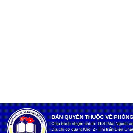
BẢN QUYỀN THUỘC VỀ PHÒNG
Chịu trách nhiệm chính: ThS. Mai Ngọc Lo
Địa chỉ cơ quan: Khối 2 - Thị trấn Diễn Ch