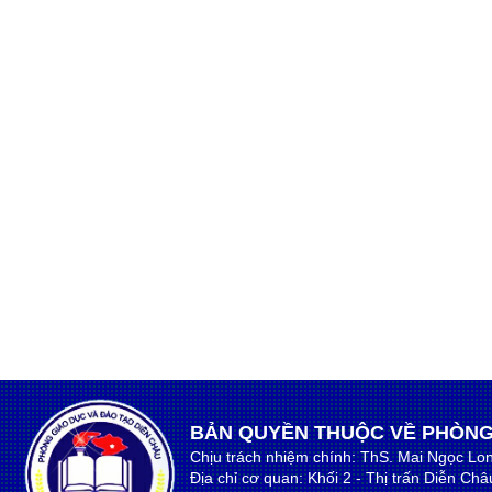
BẢN QUYỀN THUỘC VỀ PHÒNG
Chịu trách nhiệm chính: ThS. Mai Ngọc Lo
Địa chỉ cơ quan: Khối 2 - Thị trấn Diễn Ch