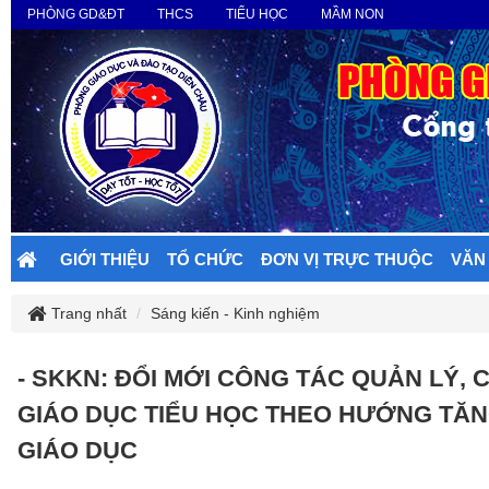
PHÒNG GD&ĐT
THCS
TIỂU HỌC
MẦM NON
GIỚI THIỆU
TỔ CHỨC
ĐƠN VỊ TRỰC THUỘC
VĂN
Trang nhất
Sáng kiến - Kinh nghiệm
- SKKN: ĐỔI MỚI CÔNG TÁC QUẢN LÝ,
GIÁO DỤC TIỂU HỌC THEO HƯỚNG TĂN
GIÁO DỤC