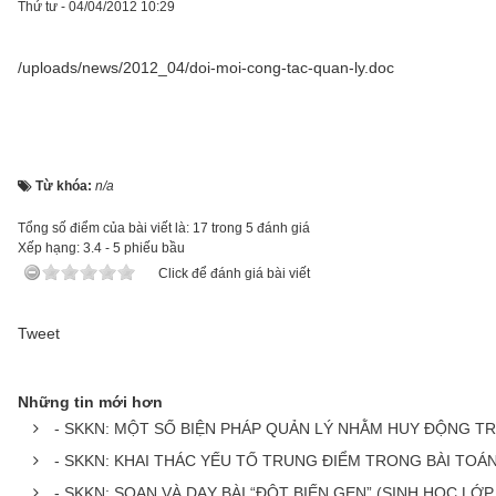
Thứ tư - 04/04/2012 10:29
/uploads/news/2012_04/doi-moi-cong-tac-quan-ly.doc
Từ khóa:
n/a
Tổng số điểm của bài viết là: 17 trong 5 đánh giá
Xếp hạng:
3.4
-
5
phiếu bầu
Click để đánh giá bài viết
Tweet
Những tin mới hơn
- SKKN: MỘT SỐ BIỆN PHÁP QUẢN LÝ NHẰM HUY ĐỘNG 
- SKKN: KHAI THÁC YẾU TỐ TRUNG ĐIỂM TRONG BÀI TOÁ
- SKKN: SOẠN VÀ DẠY BÀI “ĐỘT BIẾN GEN” (SINH HỌC L