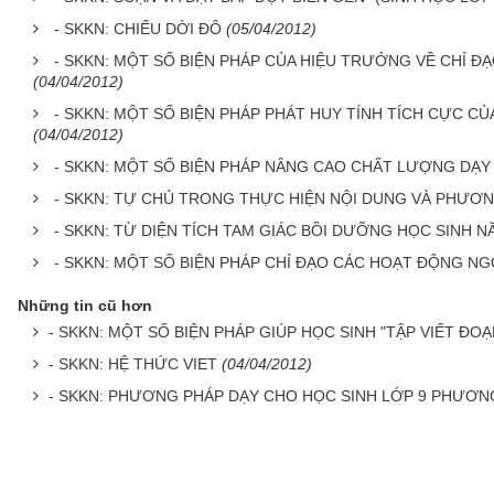
- SKKN: CHIẾU DỜI ĐÔ
(05/04/2012)
- SKKN: MỘT SỐ BIỆN PHÁP CỦA HIỆU TRƯỞNG VỀ CHỈ
(04/04/2012)
- SKKN: MỘT SỐ BIỆN PHÁP PHÁT HUY TÍNH TÍCH CỰC C
(04/04/2012)
- SKKN: MỘT SỐ BIỆN PHÁP NÂNG CAO CHẤT LƯỢNG DẠY
- SKKN: TỰ CHỦ TRONG THỰC HIỆN NỘI DUNG VÀ PHƯƠN
- SKKN: TỪ DIỆN TÍCH TAM GIÁC BỒI DƯỠNG HỌC SINH 
- SKKN: MỘT SỐ BIỆN PHÁP CHỈ ĐẠO CÁC HOẠT ĐỘNG NG
Những tin cũ hơn
- SKKN: MỘT SỐ BIỆN PHÁP GIÚP HỌC SINH "TẬP VIẾT ĐO
- SKKN: HỆ THỨC VIET
(04/04/2012)
- SKKN: PHƯƠNG PHÁP DẠY CHO HỌC SINH LỚP 9 PHƯƠNG