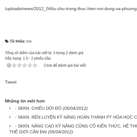
/uploads/news/2012_04/tu-chu-trong-thuc-hien-noi-dung-va-phuon
Từ khóa:
n/a
Tổng số điểm của bài viết là: 3 trong 2 đánh giá
Xếp hạng:
1.5
-
2
phiếu bầu
Click để đánh giá bài viết
Tweet
Những tin mới hơn
- SKKN: CHIẾU DỜI ĐÔ
(05/04/2012)
- SKKN: RÈN LUYỆN KỸ NĂNG HOÀN THÀNH PT HÓA HỌC 
- SKKN: NÂNG CAO KỸ NĂNG CŨNG CỐ KIẾN THỨC, HỆ TH
THẾ GIỚI CẬN ĐẠI
(05/04/2012)