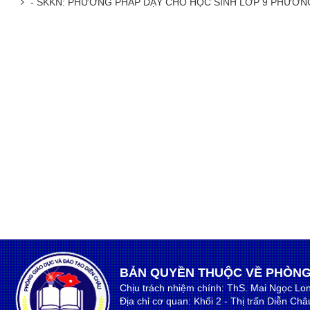
- SKKN: PHƯƠNG PHÁP DẠY CHO HỌC SINH LỚP 9 PHƯƠNG
BẢN QUYỀN THUỘC VỀ PHÒNG
Chịu trách nhiệm chính: ThS. Mai Ngọc Lo
Địa chỉ cơ quan: Khối 2 - Thị trấn Diễn Ch