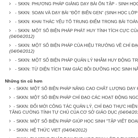
- SKKN: PHƯƠNG PHÁP GIẢNG DẠY BÀI ÔN TẬP - SINH HỌ
- SKKN: SOẠN VÀ DẠY BÀI “ĐỘT BIẾN GEN” (SINH HỌC L
- SKKN: KHAI THÁC YẾU TỐ TRUNG ĐIỂM TRONG BÀI TOÁ
- SKKN: MỘT SỐ BIỆN PHÁP PHÁT HUY TÍNH TÍCH CỰC C
(04/04/2012)
- SKKN: MỘT SỐ BIỆN PHÁP CỦA HIỆU TRƯỞNG VỀ CHỈ
(04/04/2012)
- SKKN: MỘT SỐ BIỆN PHÁP QUẢN LÝ NHẰM HUY ĐỘNG 
- SKKN: TỪ DIỆN TÍCH TAM GIÁC BỒI DƯỠNG HỌC SINH 
Những tin cũ hơn
- SKKN: MỘT SỐ BIỆN PHÁP NÂNG CAO CHẤT LƯỢNG DẠY 
- SKKN: MỘT SỐ BIỆN PHÁP CHỈ ĐẠO CÁC HOẠT ĐỘNG NGO
- SKKN: ĐỔI MỚI CÔNG TÁC QUẢN LÝ, CHỈ ĐẠO THỰC HI
TĂNG CƯỜNG TÍNH TỰ CHỦ CỦA CƠ SỞ GIÁO DỤC
(04/04/20
- SKKN: MỘT SỐ BIỆN PHÁP GIÚP HỌC SINH "TẬP VIẾT ĐO
- SKKN: HỆ THỨC VIET
(04/04/2012)