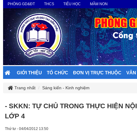
PHÒNG GD&ĐT
THCS
TIỂU HỌC
MẦM NON
GIỚI THIỆU
TỔ CHỨC
ĐƠN VỊ TRỰC THUỘC
VĂN
Trang nhất
Sáng kiến - Kinh nghiệm
- SKKN: TỰ CHỦ TRONG THỰC HIỆN N
LỚP 4
Thứ tư - 04/04/2012 13:50