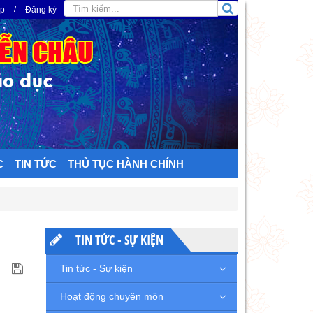
/
ập
Đăng ký
C
TIN TỨC
THỦ TỤC HÀNH CHÍNH
TIN TỨC - SỰ KIỆN
Tin tức - Sự kiện
Hoạt động chuyên môn