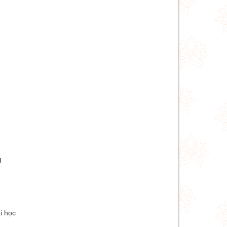
g
i học