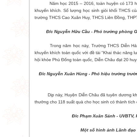
Năm học 2015 – 2016, toàn huyện có 173 học sinh 
khuyến khích. Số lượng học sinh giỏi khối THCS của
trường THCS Cao Xuân Huy, THCS Liên Đồng, THPT
Đ/c Nguyễn Hữu Cầu - Phó trưởng phòng Gi
Trong năm học này, Trường THCS Diễn Hải, Diễn 
khuyến khích toàn quốc với đề tài “Khai thác năng 
hội khỏe Phù Đổng toàn quốc, Diễn Châu đạt 20 huy
Đ/c Nguyễn Xuân Hùng - Phó hiệu trưởng trư
Dịp này, Huyện Diễn Châu đã tuyên dương khen t
thưởng cho 118 suất quà cho học sinh có thành tích
Đ/c Phạm Xuân Sánh - UVBTV, 
Một số hình ảnh Lãnh đạ