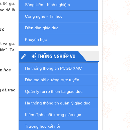
 84 giải
Sáng kiến - Kinh nghiệm
ao đó là
Công nghệ - Tin học
Diễn đàn giáo dục
16
Khuyến học
 và giải
ển”. Tại
HỆ THỐNG NGHIỆP VỤ
Hệ thống thông tin PCGD XMC
ăm học
Đào tạo bồi dưỡng trực tuyến
 đã trao
Quản lý rủi ro thiên tai giáo dục
Hệ thống thông tin quản lý giáo dục
Kiểm định chất lượng giáo dục
Trường học kết nối