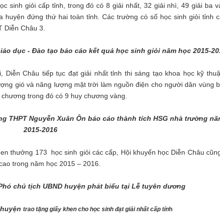
giỏi cấp tỉnh, trong đó có 8 giải nhất, 32 giải nhì, 49 giải ba và
 huyện đứng thứ hai toàn tỉnh. Các trường có số học sinh giỏi tỉnh c
 Diễn Châu 3.
áo dục - Đào tạo báo cáo kết quả học sinh giỏi năm học 2015-20
Châu tiếp tục đạt giải nhất tỉnh thi sáng tạo khoa học kỹ thuật
lượng gió và năng lượng mặt trời làm nguồn điện cho người dân vùng bi
 chương trong đó có 9 huy chương vàng.
ờng THPT Nguyễn Xuân Ôn báo cáo thành tích HSG nhà trường n
2015-2016
hưởng 173 học sinh giỏi các cấp, Hội khuyến học Diễn Châu cũng
 cao trong năm học 2015 – 2016.
Phó chủ tịch UBND huyện phát biểu tại Lễ tuyên dương
o huyện
trao tặng giấy khen cho học sinh đạt giải nhất cấp tỉn
h