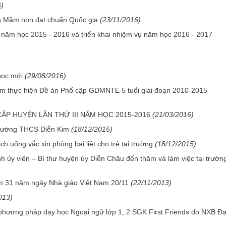
6)
 Mầm non đạt chuẩn Quốc gia
(23/11/2016)
năm học 2015 - 2016 và triển khai nhiệm vụ năm học 2016 - 2017
học mới
(29/08/2016)
năm thực hiện Đề án Phổ cập GDMNTE 5 tuổi giai đoạn 2010-2015
ẤP HUYỆN LẦN THỨ III NĂM HỌC 2015-2016
(21/03/2016)
 trường THCS Diễn Kim
(18/12/2015)
 uống vắc xin phòng bại liệt cho trẻ tại trường
(18/12/2015)
h ủy viên – Bí thư huyện ủy Diễn Châu đến thăm và làm việc tại trườn
m 31 năm ngày Nhà giáo Việt Nam 20/11
(22/11/2013)
013)
 phương pháp dạy học Ngoại ngữ lớp 1, 2 SGK First Friends do NXB Đạ