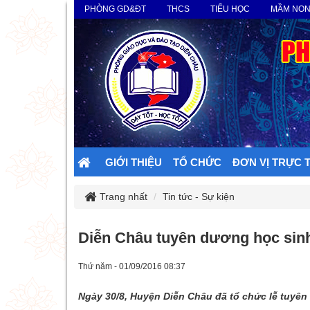
PHÒNG GD&ĐT
THCS
TIỂU HỌC
MẦM NO
GIỚI THIỆU
TỔ CHỨC
ĐƠN VỊ TRỰC 
Trang nhất
Tin tức - Sự kiện
Diễn Châu tuyên dương học sinh
Thứ năm - 01/09/2016 08:37
Ngày 30/8, Huyện Diễn Châu đã tổ chức lễ tuyên