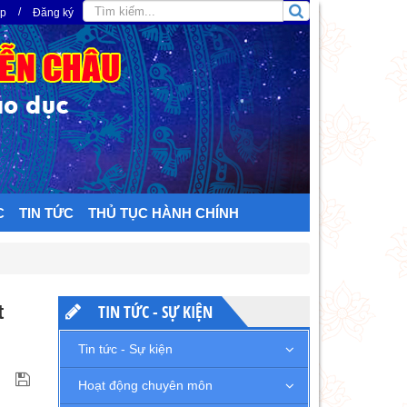
/
ập
Đăng ký
C
TIN TỨC
THỦ TỤC HÀNH CHÍNH
t
TIN TỨC - SỰ KIỆN
Tin tức - Sự kiện
Hoạt động chuyên môn