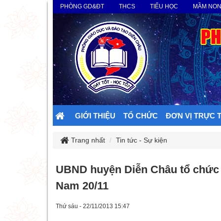
PHÒNG GD&ĐT
THCS
TIỂU HỌC
MẦM NO
GIỚI THIỆU
TỔ CHỨC
ĐƠN VỊ TRỰC 
Trang nhất
Tin tức - Sự kiện
UBND huyện Diễn Châu tổ chức 
Nam 20/11
Thứ sáu - 22/11/2013 15:47