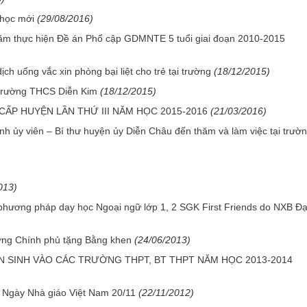
 học mới
(29/08/2016)
năm thực hiện Đề án Phổ cập GDMNTE 5 tuổi giai đoạn 2010-2015
 uống vắc xin phòng bại liệt cho trẻ tại trường
(18/12/2015)
 trường THCS Diễn Kim
(18/12/2015)
CẤP HUYỆN LẦN THỨ III NĂM HỌC 2015-2016
(21/03/2016)
nh ủy viên – Bí thư huyện ủy Diễn Châu đến thăm và làm việc tại trườ
013)
 phương pháp dạy học Ngoại ngữ lớp 1, 2 SGK First Friends do NXB Đạ
ướng Chính phủ tặng Bằng khen
(24/06/2013)
N SINH VÀO CÁC TRƯỜNG THPT, BT THPT NĂM HỌC 2013-2014
m Ngày Nhà giáo Việt Nam 20/11
(22/11/2012)