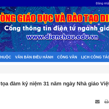
N
Đăng nh
THUỘC
VĂN BẢN ĐIỀU HÀNH
CÔNG VĂN
LỊCH CÔNG TÁ
tọa đàm kỷ niệm 31 năm ngày Nhà giáo Việ