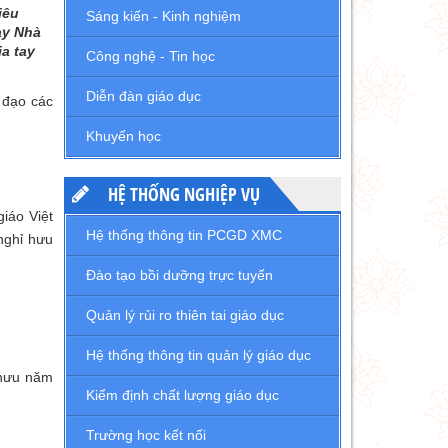
iêu
Sáng kiến - Kinh nghiệm
ày Nhà
a tay
Công nghệ - Tin học
Diễn đàn giáo dục
đạo các
Khuyến học
HỆ THỐNG NGHIỆP VỤ
iáo Việt
Hệ thống thông tin PCGD XMC
nghỉ hưu
Đào tạo bồi dưỡng trực tuyến
Quản lý rủi ro thiên tai giáo dục
Hệ thống thông tin quản lý giáo dục
 hưu năm
Kiểm định chất lượng giáo dục
Trường học kết nối