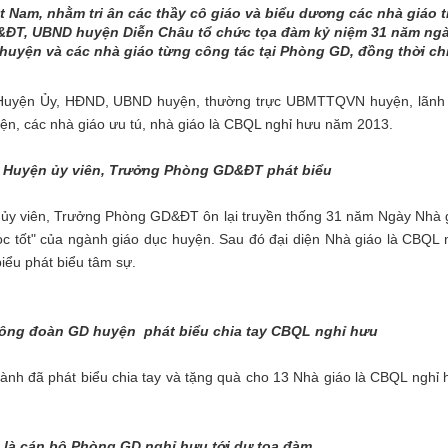
 Nam, nhằm tri ân các thầy cô giáo và biểu dương các nhà giáo t
GD&ĐT, UBND huyện Diễn Châu tổ chức tọa đàm kỷ niệm 31 năm ng
 huyện và các nhà giáo từng công tác tại Phòng GD, đồng thời chi
yện Ủy, HĐND, UBND huyện, thường trực UBMTTQVN huyện, lãnh 
ện, các nhà giáo ưu tú, nhà giáo là CBQL nghỉ hưu năm 2013.
 Huyện ủy viên, Trưởng Phòng GD&ĐT phát biểu
 viên, Trưởng Phòng GD&ĐT ôn lại truyền thống 31 năm Ngày Nhà g
ọc tốt" của ngành giáo dục huyện. Sau đó đại diện Nhà giáo là CBQL 
iểu phát biểu tâm sự.
Công đoàn GD huyện phát biểu chia tay CBQL nghỉ hưu
 đã phát biểu chia tay và tặng quà cho 13 Nhà giáo là CBQL nghỉ
 là cán bộ Phòng GD nghỉ hưu tới dự tọa đàm