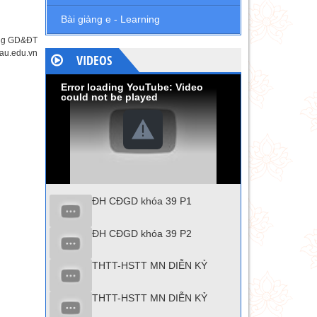
Bài giảng e - Learning
òng GD&ĐT
au.edu.vn
VIDEOS
Error loading YouTube: Video
could not be played
ĐH CĐGD khóa 39 P1
ĐH CĐGD khóa 39 P2
THTT-HSTT MN DIỄN KỶ
THTT-HSTT MN DIỄN KỶ