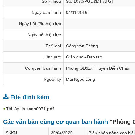
Số kí hiệu
Số: 1070/PGD&ĐT-ATGT
Ngày ban hành
04/11/2016
Ngày bắt đầu hiệu lực
Ngày hết hiệu lực
Thể loại
Công văn Phòng
Lĩnh vực
Giáo dục - Đào tạo
Cơ quan ban hành
Phòng GD&ĐT Huyện Diễn Châu
Người ký
Mai Ngọc Long
File đính kèm
Tải tập tin
scan0071.pdf
Các văn bản cùng cơ quan ban hành
"Phòng 
SKKN
30/04/2020
Biện pháp nâng cao hiệu