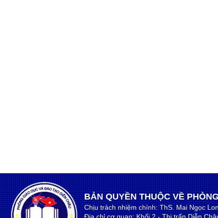
BẢN QUYỀN THUỘC VỀ PHÒNG
Chịu trách nhiệm chính: ThS. Mai Ngọc Lo
Địa chỉ cơ quan: Khối 2 - Thị trấn Diễn Ch