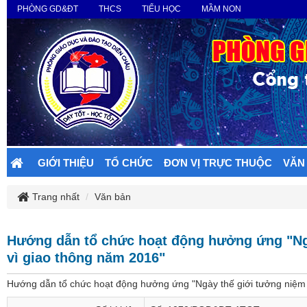
PHÒNG GD&ĐT
THCS
TIỂU HỌC
MẦM NON
GIỚI THIỆU
TỔ CHỨC
ĐƠN VỊ TRỰC THUỘC
VĂN
Trang nhất
Văn bản
Hướng dẫn tổ chức hoạt động hưởng ứng "Ng
vì giao thông năm 2016"
Hướng dẫn tổ chức hoạt động hưởng ứng "Ngày thế giới tưởng niệm 