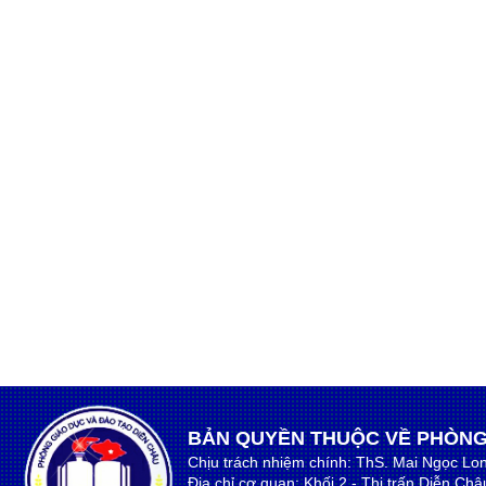
BẢN QUYỀN THUỘC VỀ PHÒNG
Chịu trách nhiệm chính: ThS. Mai Ngọc Lo
Địa chỉ cơ quan: Khối 2 - Thị trấn Diễn Ch