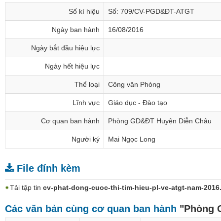
Số kí hiệu
Số: 709/CV-PGD&ĐT-ATGT
Ngày ban hành
16/08/2016
Ngày bắt đầu hiệu lực
Ngày hết hiệu lực
Thể loại
Công văn Phòng
Lĩnh vực
Giáo dục - Đào tạo
Cơ quan ban hành
Phòng GD&ĐT Huyện Diễn Châu
Người ký
Mai Ngọc Long
File đính kèm
Tải tập tin
cv-phat-dong-cuoc-thi-tim-hieu-pl-ve-atgt-nam-2016
Các văn bản cùng cơ quan ban hành
"Phòng 