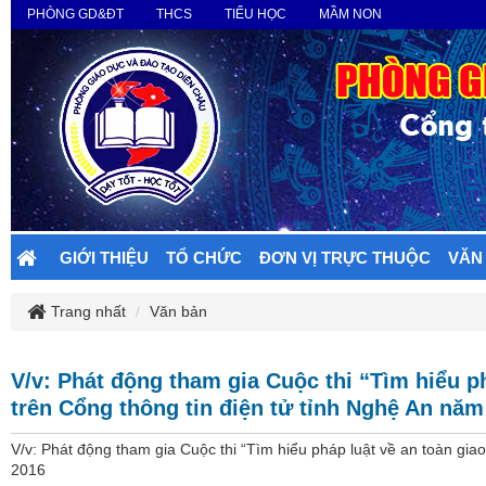
PHÒNG GD&ĐT
THCS
TIỂU HỌC
MẦM NON
GIỚI THIỆU
TỔ CHỨC
ĐƠN VỊ TRỰC THUỘC
VĂN
Trang nhất
Văn bản
V/v: Phát động tham gia Cuộc thi “Tìm hiểu ph
trên Cổng thông tin điện tử tỉnh Nghệ An năm
V/v: Phát động tham gia Cuộc thi “Tìm hiểu pháp luật về an toàn giao
2016