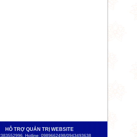
HỖ TRỢ QUẢN TRỊ WEBSITE
02383552996. Hotline: 0989662498/0943493638