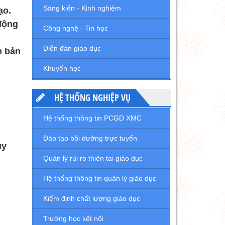
Sáng kiến - Kinh nghiệm
ạo.
động
Công nghệ - Tin học
Diễn đàn giáo dục
n bản
Khuyến học
HỆ THỐNG NGHIỆP VỤ
Hệ thống thông tin PCGD XMC
Đào tạo bồi dưỡng trực tuyến
uy
Quản lý rủi ro thiên tai giáo dục
Hệ thống thông tin quản lý giáo dục
Kiểm định chất lượng giáo dục
Trường học kết nối