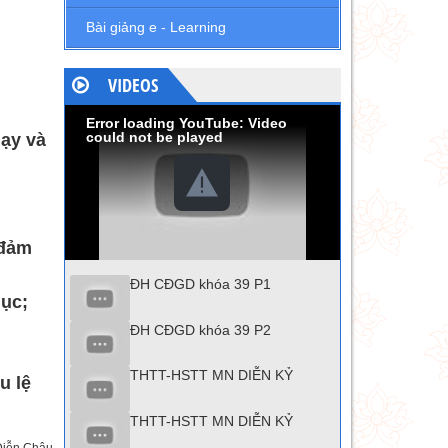
Bài giảng e - Learning
VIDEOS
Error loading YouTube: Video
could not be played
dạy và
 đảm
ĐH CĐGD khóa 39 P1
dục;
ĐH CĐGD khóa 39 P2
THTT-HSTT MN DIỄN KỶ
u lệ
THTT-HSTT MN DIỄN KỶ