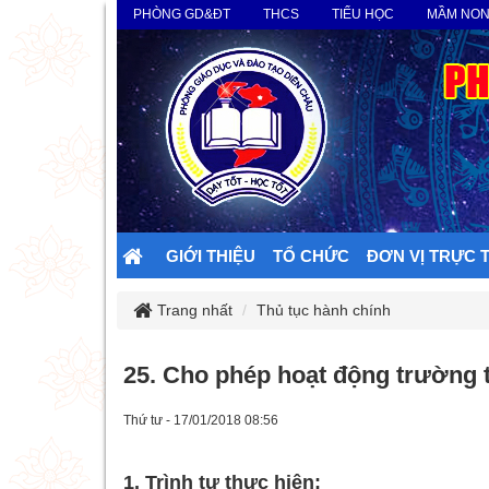
PHÒNG GD&ĐT
THCS
TIỂU HỌC
MẦM NO
GIỚI THIỆU
TỔ CHỨC
ĐƠN VỊ TRỰC 
Trang nhất
Thủ tục hành chính
25. Cho phép hoạt động trường t
Thứ tư - 17/01/2018 08:56
1. Trình tự thực hiện: