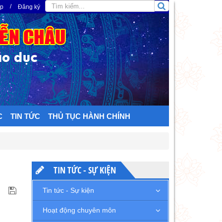
/
ập
Đăng ký
C
TIN TỨC
THỦ TỤC HÀNH CHÍNH
TIN TỨC - SỰ KIỆN
Tin tức - Sự kiện
Hoạt động chuyên môn