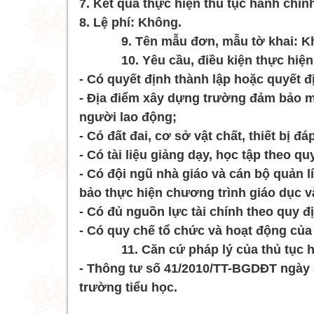
7. Kết quả thực hiện thủ tục hành chín
8. Lệ phí: Không.
9. Tên mẫu đơn, mẫu tờ khai: K
10. Yêu cầu, điều kiện thực hiện t
- Có quyết định thành lập hoặc quyết 
- Địa điểm xây dựng trường đảm bảo m
người lao động;
- Có đất đai, cơ sở vật chất, thiết bị
- Có tài liệu giảng dạy, học tập theo q
- Có đội ngũ nhà giáo và cán bộ quản l
bảo thực hiện chương trình giáo dục v
- Có đủ nguồn lực tài chính theo quy đ
- Có quy chế tổ chức và hoạt động của
11. Căn cứ pháp lý của thủ tục h
- Thông tư số 41/2010/TT-BGDĐT ngày 3
trường tiểu học.