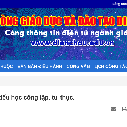
N
Đăng nh
THUỘC
VĂN BẢN ĐIỀU HÀNH
CÔNG VĂN
LỊCH CÔNG TÁ
iểu học công lập, tư thục.