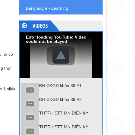
Bài giảng e - Learning
VIDEOS
Error loading YouTube: Video
could not be played
ịnh có
ng thử
ĐH CĐGD khóa 39 P1
̣o 1 slide
ĐH CĐGD khóa 39 P2
THTT-HSTT MN DIỄN KỶ
THTT-HSTT MN DIỄN KỶ