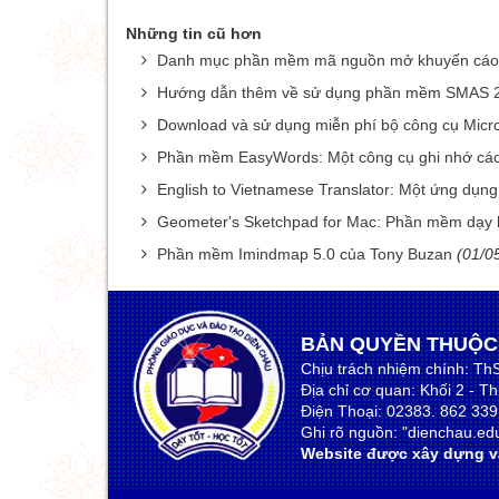
Những tin cũ hơn
Danh mục phần mềm mã nguồn mở khuyến cáo s
Hướng dẫn thêm về sử dụng phần mềm SMAS 
Download và sử dụng miễn phí bộ công cụ Micro
Phần mềm EasyWords: Một công cụ ghi nhớ các
English to Vietnamese Translator: Một ứng dụng
Geometer's Sketchpad for Mac: Phần mềm dạy họ
Phần mềm Imindmap 5.0 của Tony Buzan
(01/0
BẢN QUYỀN THUỘC
Chịu trách nhiệm chính: Th
Địa chỉ cơ quan: Khối 2 - T
Điện Thoại: 02383. 862 33
Ghi rõ nguồn: "dienchau.edu.
Website được xây dựng và