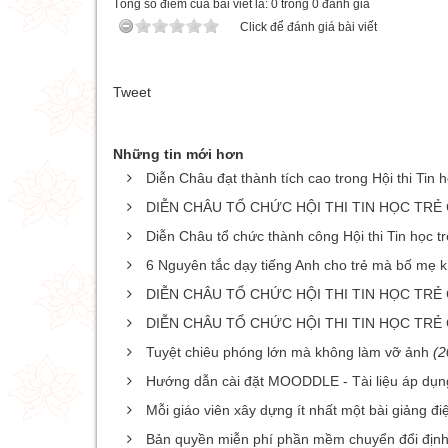
Tổng số điểm của bài viết là: 0 trong 0 đánh giá
Click để đánh giá bài viết
Tweet
Những tin mới hơn
Diễn Châu đạt thành tích cao trong Hội thi Tin 
DIỄN CHÂU TỔ CHỨC HỘI THI TIN HỌC TRẺ 
Diễn Châu tổ chức thành công Hội thi Tin học 
6 Nguyên tắc dạy tiếng Anh cho trẻ mà bố mẹ 
DIỄN CHÂU TỔ CHỨC HỘI THI TIN HỌC TRẺ 
DIỄN CHÂU TỔ CHỨC HỘI THI TIN HỌC TRẺ
Tuyệt chiêu phóng lớn mà không làm vỡ ảnh
(2
Hướng dẫn cài đặt MOODDLE - Tài liệu áp dụn
Mỗi giáo viên xây dựng ít nhất một bài giảng điệ
Bản quyền miễn phí phần mềm chuyển đổi định