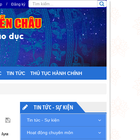
/
ập
Đăng ký
C
TIN TỨC
THỦ TỤC HÀNH CHÍNH
TIN TỨC - SỰ KIỆN
Tin tức - Sự kiện
Hoạt động chuyên môn
 lựa