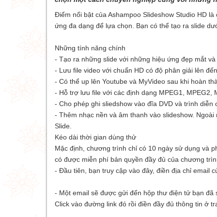
Điểm nổi bật của Ashampoo Slideshow Studio HD la
ứng đa dạng để lựa chọn. Bạn có thể tạo ra slide d
Những tính năng chính
- Tạo ra những slide với những hiệu ứng đẹp mắt và
- Lưu file video với chuẩn HD có độ phân giải lên đ
- Có thể up lên Youtube và MyVideo sau khi hoàn tha
- Hỗ trợ lưu file với các định dạng MPEG1, MPEG
- Cho phép ghi sliedshow vào đĩa DVD và trình diễn 
- Thêm nhạc nền và âm thanh vào slideshow. Ngoài ra, n
Slide.
Kéo dài thời gian dùng thử
Mặc định, chương trình chỉ có 10 ngày sử dụng và 
có được miễn phí bản quyền đầy đủ của chương trìn
- Đầu tiên, bạn truy cập
vào đây
, điền địa chỉ email c
- Một email sẽ được gửi đến hộp thư điện tử bạn đã
Click vào đường link đó rồi điền đầy đủ thông tin ở 