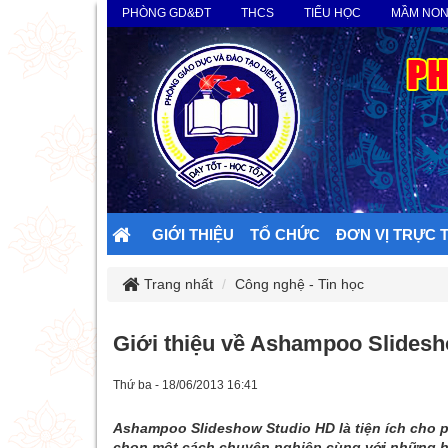
PHÒNG GD&ĐT
THCS
TIỂU HỌC
MẦM NO
GIỚI THIỆU
TỔ CHỨC
ĐƠN VỊ TRỰC 
Trang nhất
Công nghệ - Tin học
Giới thiệu về Ashampoo Slides
Thứ ba - 18/06/2013 16:41
Ashampoo Slideshow Studio HD là tiện ích cho
chọn một cách chuyên nghiệp cùng với những hi