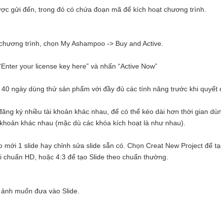
ợc gửi đến, trong đó có chứa đoạn mã để kích hoạt chương trình.
 của chương trình, chọn My Ashampoo -> Buy and Active.
ng “Enter your license key here” và nhấn “Active Now”
n 40 ngày dùng thử sản phẩm với đầy đủ các tính năng trước khi quyết đ
đăng ký nhiều tài khoản khác nhau, để có thể kéo dài hơn thời gian dù
ài khoản khác nhau (mặc dù các khóa kích hoạt là như nhau).
ạo mới 1 slide hay chỉnh sửa slide sẵn có. Chọn Creat New Project để ta
với chuẩn HD, hoặc 4:3 để tạo Slide theo chuẩn thường.
nh ảnh muốn đưa vào Slide.