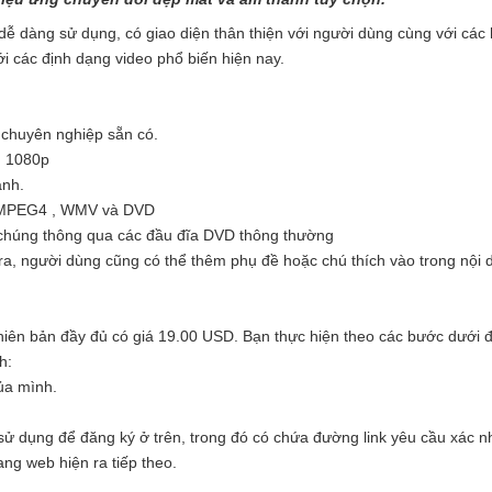
̀ dễ dàng sử dụng, có giao diện thân thiện với người dùng cùng với các 
ưới các định dạng video phổ biến hiện nay.
 chuyên nghiệp sẵn có.
ến 1080p
̀nh.
2, MPEG4 , WMV và DVD
chúng thông qua các đầu đĩa DVD thông thường
gười dùng cũng có thể thêm phụ đề hoặc chú thích vào trong nội
phiên bản đầy đủ có giá 19.00 USD. Bạn thực hiện theo các bước dưới 
h:
ủa mình.
 sử dụng để đăng ký ở trên, trong đó có chứa đường link yêu cầu xác n
trang web hiện ra tiếp theo.