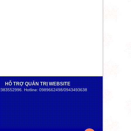
HỖ TRỢ QUẢN TRỊ WEBSITE
02383552996. Hotline: 0989662498/0943493638