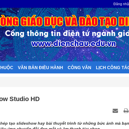
N
Đăng nh
THUỘC
VĂN BẢN ĐIỀU HÀNH
CÔNG VĂN
LỊCH CÔNG TÁ
how Studio HD
 phép tạo slideshow hay bài thuyết trình từ những bức ảnh mà bạn
ệu ứng chuyển đồi đẹp mắt và âm thanh tùy chọn.