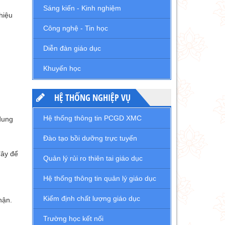
Sáng kiến - Kinh nghiệm
hiệu
Công nghệ - Tin học
Diễn đàn giáo dục
Khuyến học
HỆ THỐNG NGHIỆP VỤ
Hệ thống thông tin PCGD XMC
 dung
Đào tạo bồi dưỡng trực tuyến
đây để
Quản lý rủi ro thiên tai giáo dục
Hệ thống thông tin quản lý giáo dục
Kiểm định chất lượng giáo dục
hận.
Trường học kết nối