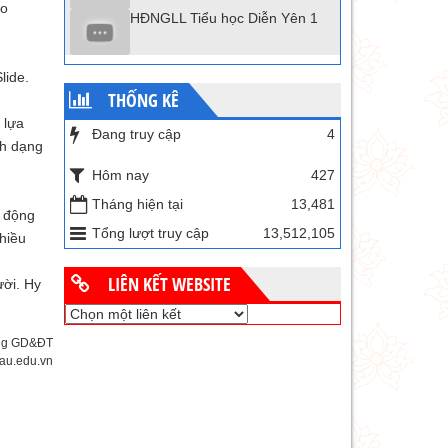
to
HĐNGLL Tiểu học Diễn Yên 1
lide.
THỐNG KÊ
 lựa
Đang truy cập
4
nh dạng
Hôm nay
427
Tháng hiện tại
13,481
̣ động
Tổng lượt truy cập
13,512,105
hiều
LIÊN KẾT WEBSITE
ười. Hy
òng GD&ĐT
au.edu.vn