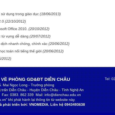
ử dụng trong giáo dục
(18/06/2013)
2.0
(22/10/2012)
soft Office 2010.
(20/10/2012)
 từ vựng dễ dàng
(20/07/2012)
 dịch nhanh chóng, chính xác
(20/06/2012)
c toán nổi tiếng thế giới
(20/06/2012)
5/2012)
 VỀ PHÒNG GD&ĐT DIỄN CHÂU
Tel: 
S. Mai Ngọc Long - Trưởng phòng
hị trấn Diễn Châu - Huyện Diễn Châu - Tỉnh Nghệ An
9 Fax: 0383. 862 339 Mail: info@dienchau.edu.vn
vn" khi phát hành lại thông tin từ website này.
 phát triển bởi:
VNOMEDIA
. Liên hệ 0943493638