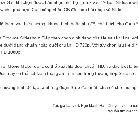
how. Sau khi chọn được bản nhạc phù hợp, click vào “Adjust Slideshow 
how cho phù hợp. Cuối cùng nhấn OK để chèn bài nhạc và Slide.
̉ thêm vào biểu tượng, khung hình hoặc phụ đề, chú thích cho đoạn S
̣n Produce Slideshow. Tiếp theo chọn định dạng của file sau khi lưu. Với
ile dưới dạng chuẩn hoặc dưới chuẩn HD 720p. Với tùy chọn lưu file đị
̉n HD 1080p.
Movie Maker đó là có thể xuất file dưới chuẩn HD, và đặc biệt là tư
ều này có thể tiết kiệm thời gian rất nhiều trong trường hợp Slide có n
 chương trình để tạo ra những đoạn Slide đẹp mắt, chia sẻ cho mọi ng
Tác giả bài viết:
Ngô Mạnh Hà - Chuyên viên ph
Nguồn tin:
diench