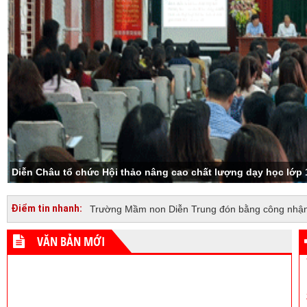
Diễn Châu tổ chức Hội thảo nâng cao chất lượng dạy học lớp 
Điểm tin nhanh:
Trường Mầm non Diễn Trung đón bằng công nhận
VĂN BẢN MỚI
241/TB-UBND