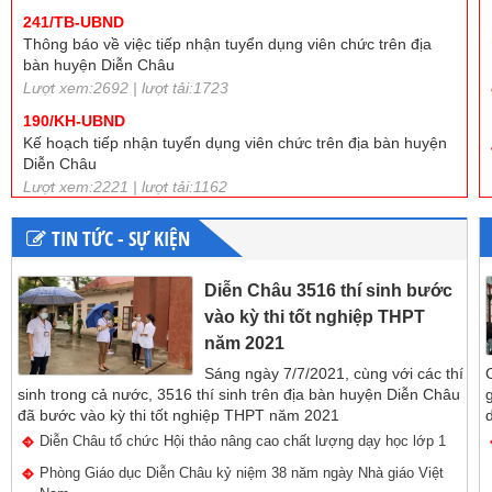
Thông báo về việc tiếp nhận tuyển dụng viên chức trên địa
bàn huyện Diễn Châu
Lượt xem:2692 | lượt tải:1723
190/KH-UBND
Kế hoạch tiếp nhận tuyển dụng viên chức trên địa bàn huyện
Diễn Châu
Lượt xem:2221 | lượt tải:1162
97/TB-UBND
Thông báo tuyển dụng giáo viên dạy tiểu học, mầm non năm
2022 trên địa bàn huyện Diễn Châu
TIN TỨC - SỰ KIỆN
Lượt xem:2475 | lượt tải:1187
84/KH-UBND
Diễn Châu 3516 thí sinh bước
Kế hoạch tuyển dụng giáo viên dạy tiểu học, mầm non năm
vào kỳ thi tốt nghiệp THPT
2022 trên địa bàn huyện Diễn Châu
năm 2021
Lượt xem:2335 | lượt tải:1032
Sáng ngày 7/7/2021, cùng với các thí
SKKN
sinh trong cả nước, 3516 thí sinh trên địa bàn huyện Diễn Châu
Biện pháp nâng cao hiệu quả giáo dục Giá trị sống và Kĩ nắng
đã bước vào kỳ thi tốt nghiệp THPT năm 2021
sống cho học sinh lớp 5
Diễn Châu tổ chức Hội thảo nâng cao chất lượng dạy học lớp 1
Lượt xem:2847 | lượt tải:42
Phòng Giáo dục Diễn Châu kỷ niệm 38 năm ngày Nhà giáo Việt