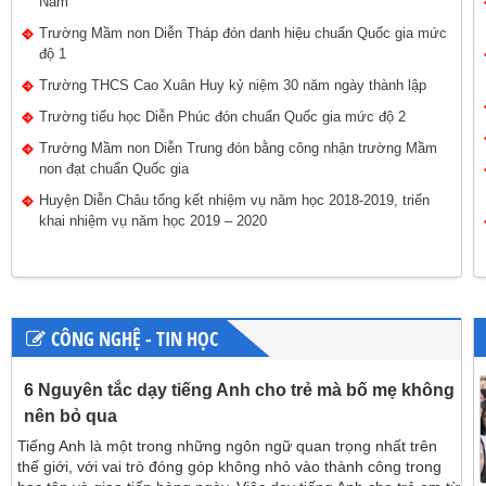
Nam
241/TB-UBND
Thông báo về việc tiếp nhận tuyển dụng viên chức trên địa
Trường Mầm non Diễn Tháp đón danh hiệu chuẩn Quốc gia mức
bàn huyện Diễn Châu
độ 1
Lượt xem:2692 | lượt tải:1723
Trường THCS Cao Xuân Huy kỷ niệm 30 năm ngày thành lập
190/KH-UBND
Trường tiểu học Diễn Phúc đón chuẩn Quốc gia mức độ 2
Kế hoạch tiếp nhận tuyển dụng viên chức trên địa bàn huyện
Diễn Châu
Trường Mầm non Diễn Trung đón bằng công nhận trường Mầm
Lượt xem:2221 | lượt tải:1162
non đạt chuẩn Quốc gia
97/TB-UBND
Huyện Diễn Châu tổng kết nhiệm vụ năm học 2018-2019, triển
khai nhiệm vụ năm học 2019 – 2020
Thông báo tuyển dụng giáo viên dạy tiểu học, mầm non năm
2022 trên địa bàn huyện Diễn Châu
Lượt xem:2475 | lượt tải:1187
84/KH-UBND
Kế hoạch tuyển dụng giáo viên dạy tiểu học, mầm non năm
CÔNG NGHỆ - TIN HỌC
2022 trên địa bàn huyện Diễn Châu
Lượt xem:2335 | lượt tải:1032
6 Nguyên tắc dạy tiếng Anh cho trẻ mà bố mẹ không
SKKN
nên bỏ qua
Biện pháp nâng cao hiệu quả giáo dục Giá trị sống và Kĩ nắng
sống cho học sinh lớp 5
Tiếng Anh là một trong những ngôn ngữ quan trọng nhất trên
Lượt xem:2847 | lượt tải:42
thế giới, với vai trò đóng góp không nhỏ vào thành công trong