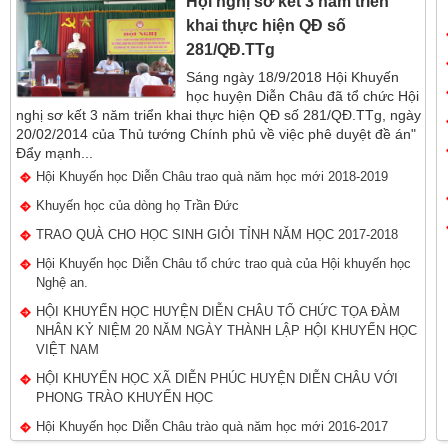
Hội nghị sơ kết 3 năm triển
khai thực hiện QĐ số
281/QĐ.TTg
Sáng ngày 18/9/2018 Hội Khuyến
học huyện Diễn Châu đã tổ chức Hội
nghị sơ kết 3 năm triển khai thực hiện QĐ số 281/QĐ.TTg, ngày
20/02/2014 của Thủ tướng Chính phủ về việc phê duyệt đề án"
Đẩy mạnh...
Hội Khuyến học Diễn Châu trao quà năm học mới 2018-2019
Khuyến học của dòng họ Trần Đức
TRAO QUÀ CHO HỌC SINH GIỎI TỈNH NĂM HỌC 2017-2018
Hội Khuyến học Diễn Châu tổ chức trao quà của Hội khuyến học
Nghệ an.
HỘI KHUYẾN HỌC HUYỆN DIỄN CHÂU TỔ CHỨC TỌA ĐÀM
NHÂN KỶ NIỆM 20 NĂM NGÀY THÀNH LẬP HỘI KHUYẾN HỌC
VIỆT NAM
HỘI KHUYẾN HỌC XÃ DIỄN PHÚC HUYỆN DIỄN CHÂU VỚI
PHONG TRÀO KHUYẾN HỌC
Hội Khuyến học Diễn Châu trào quà năm học mới 2016-2017