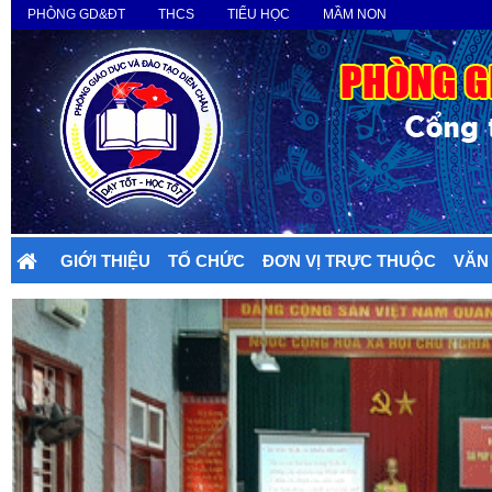
PHÒNG GD&ĐT
THCS
TIỂU HỌC
MẦM NON
GIỚI THIỆU
TỔ CHỨC
ĐƠN VỊ TRỰC THUỘC
VĂN