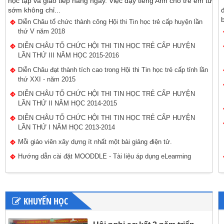
học tập và giao tiếp hàng ngày. Việc dạy tiếng Anh cho trẻ em từ
sớm không chỉ...
Diễn Châu tổ chức thành công Hội thi Tin học trẻ cấp huyện lần
thứ V năm 2018
DIỄN CHÂU TỔ CHỨC HỘI THI TIN HỌC TRẺ CẤP HUYỆN
LẦN THỨ III NĂM HỌC 2015-2016
Diễn Châu đạt thành tích cao trong Hội thi Tin học trẻ cấp tỉnh lần
thứ XXI - năm 2015
DIỄN CHÂU TỔ CHỨC HỘI THI TIN HỌC TRẺ CẤP HUYỆN
LẦN THỨ II NĂM HỌC 2014-2015
DIỄN CHÂU TỔ CHỨC HỘI THI TIN HỌC TRẺ CẤP HUYỆN
LẦN THỨ I NĂM HỌC 2013-2014
Mỗi giáo viên xây dựng ít nhất một bài giảng điện tử.
Hướng dẫn cài đặt MOODDLE - Tài liệu áp dụng eLearrning
KHUYẾN HỌC