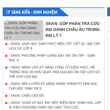
SÁNG KIẾN - KINH NGHIỆM
SKKN: GÓP PHẦN TRA CỨU
ĐỊA DANH CHÂU ÂU TRONG
ĐỊA LÝ 7
- SKKN: GIÚP HỌC SINH THỰC HIỆN TỐT TIẾT 44 - BÀI TẬP
LỊCH SỬ LỚP 8
- SKKN: PHƯƠNG PHÁP GIẢNG DẠY BÀI ÔN TẬP - SINH
HỌC 9
- SKKN: NÂNG CAO KỸ NĂNG CŨNG CỐ KIẾN THỨC, HỆ
THỐNG HÓA VÀ KHÁI QUÁT HÓA QUA BÀI ÔN TẬP LỊCH SỬ
THẾ GIỚI CẬN ĐẠI
- SKKN: RÈN LUYỆN KỸ NĂNG HOÀN THÀNH PT HÓA HỌC
CHO HỌC SINH THCS
- SKKN: CHIẾU DỜI ĐÔ
- SKKN: SOẠN VÀ DẠY BÀI “ĐỘT BIẾN GEN” (SINH HỌC LỚP
9) THEO PHƯƠNG PHÁP DẠY HỌC TÍCH CỰC