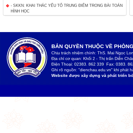
- SKKN: KHAI THÁC YẾU TỐ TRUNG ĐIỂM TRONG BÀI TOÁN
HÌNH HỌC
BẢN QUYỀN THUỘC VỀ PHÒNG
Chịu trách nhiệm chính: ThS. Mai Ngọc Lo
Địa chỉ cơ quan: Khối 2 - Thị trấn Diễn Ch
Điện Thoại: 02383. 862 339 Fax: 0383. 86
Ghi rõ nguồn: "dienchau.edu.vn" khi phát hà
Website được xây dựng và phát triển bở