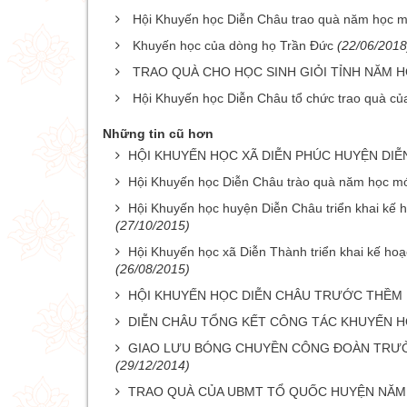
Hội Khuyến học Diễn Châu trao quà năm học 
Khuyến học của dòng họ Trần Đức
(22/06/2018
TRAO QUÀ CHO HỌC SINH GIỎI TỈNH NĂM H
Hội Khuyến học Diễn Châu tổ chức trao quà củ
Những tin cũ hơn
HỘI KHUYẾN HỌC XÃ DIỄN PHÚC HUYỆN DI
Hội Khuyến học Diễn Châu trào quà năm học m
Hội Khuyến học huyện Diễn Châu triển khai kế 
(27/10/2015)
Hội Khuyến học xã Diễn Thành triển khai kế ho
(26/08/2015)
HỘI KHUYẾN HỌC DIỄN CHÂU TRƯỚC THỀM 
DIỄN CHÂU TỔNG KẾT CÔNG TÁC KHUYẾN H
GIAO LƯU BÓNG CHUYỀN CÔNG ĐOÀN TRƯỜ
(29/12/2014)
TRAO QUÀ CỦA UBMT TỔ QUỐC HUYỆN NĂM 