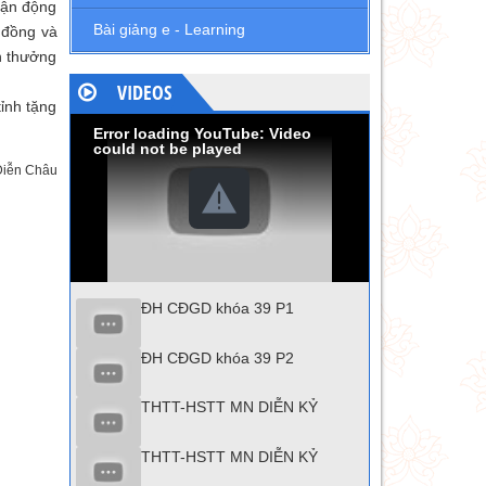
vận động
Bài giảng e - Learning
 đồng và
n thưởng
VIDEOS
ỉnh tặng
Error loading YouTube: Video
could not be played
Diễn Châu
ĐH CĐGD khóa 39 P1
ĐH CĐGD khóa 39 P2
THTT-HSTT MN DIỄN KỶ
THTT-HSTT MN DIỄN KỶ