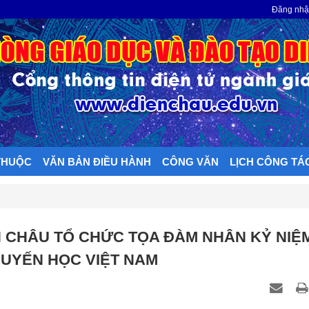
N
Đăng nh
THUỘC
VĂN BẢN ĐIỀU HÀNH
CÔNG VĂN
LỊCH CÔNG TÁ
 CHÂU TỔ CHỨC TỌA ĐÀM NHÂN KỶ NIỆM
HUYẾN HỌC VIỆT NAM