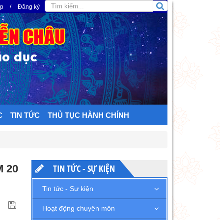
/
ập
Đăng ký
C
TIN TỨC
THỦ TỤC HÀNH CHÍNH
 20
TIN TỨC - SỰ KIỆN
Tin tức - Sự kiện
Hoạt động chuyên môn