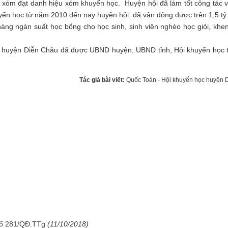
ối xóm đạt danh hiệu xóm khuyến học. Huyện hội đã làm tốt công tác 
yến học từ năm 2010 đến nay huyện hội đã vận động được trên 1,5 tỷ
àng ngàn suất học bổng cho học sinh, sinh viên nghèo học giỏi, khe
huyện Diễn Châu đã được UBND huyện, UBND tỉnh, Hội khuyến học t
Tác giả bài viết:
Quốc Toản - Hội khuyến học huyện 
 số 281/QĐ.TTg
(11/10/2018)