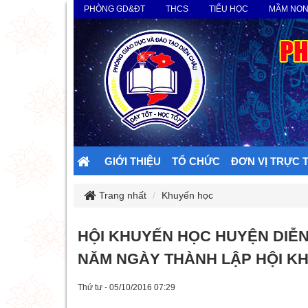
PHÒNG GD&ĐT
THCS
TIỂU HỌC
MẦM NO
GIỚI THIỆU
TỔ CHỨC
ĐƠN VỊ TRỰC 
Trang nhất
Khuyến học
HỘI KHUYẾN HỌC HUYỆN DIỄN
NĂM NGÀY THÀNH LẬP HỘI K
Thứ tư - 05/10/2016 07:29