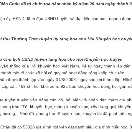
iễn Châu đã tổ chức tọa đàm nhân kỷ niệm 20 năm ngày thành l
 ủy, HĐND, lãnh đạo UBND huyện và đại diện các ban, ngành đoàn 
Bí thư Thường Trực Huyện ủy
tặng hoa cho Hội Khuyến học huyệ
ó Chủ tịch UBND huyện tặng hoa cho Hội Khuyến học huyện
yền thống của Hội khuyến học Việt Nam. Kể từ ngày thành lập đến 
 thành một tổ chức xã hội có quy mô hoạt động rộng khắp cả nước.
 được thành lập vào ngày 31/8/ 2003; ngay sau khi thành lập, Hội đ
 cấp xã , 459 chi hội khối xóm, 925 ban khuyến học dòng họ; gần 
 tuyên truyền vận động cán bộ, hội viên và nhân dân tham gia ph
, phong trào "Tết khuyến học, tháng khuyến học; xây dựng quỹ khuyến
 hương... Nhờ đó, phong trào Khuyến học, khuyến tài đã phát triển n
 đã có 53328 gia đình hội viên đạt danh hiệu gia đình hiếu học, 