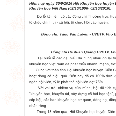
Hôm nay ngày 30/9/2016 Hội Khuyến học huyện D
Khuyến học Việt Nam (02/10/1996- 02/10/2016).
Dự lễ kỷ niệm có các đồng chí Thường trực Huyện
tổ chức chính trị - xã hội, tổ chức Hội cấp huyện.
Đồng chí: Tăng Văn Luyện - UVBTV, Phó 
Đồng chí Hà Xuân Quang UVBTV, Ph
Tại buổi lễ các đại biểu đã cùng nhau ôn lại tru
khuyến học Việt Nam đã phát triển nhanh, mạnh, trở
Cùng với toàn tỉnh Hội khuyến học huyện Diễn Châu
hoạt động có hiệu quả. Đến nay đã có 100% đơn vị
ngàn hội viên, tỷ lệ phát thẻ hội viên đạt 75%.
Với vai trò, nhiệm vụ của mình, Hội đã tích cực
"khuyến học, khuyến tài, xây dựng xã hội học tập"
cấp hội, các ban khuyến học cơ quan, dòng họ, đồng
nhân rộng.
Trong 13 năm qua, Hội Khuyến học huyện Diễn Châu