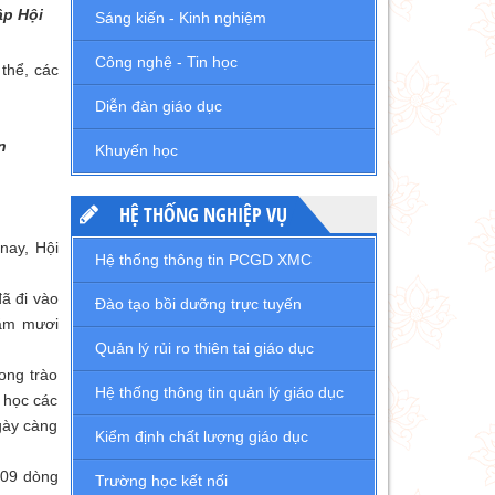
ập Hội
Sáng kiến - Kinh nghiệm
Công nghệ - Tin học
thể, các
Diễn đàn giáo dục
n
Khuyến học
HỆ THỐNG NGHIỆP VỤ
nay, Hội
Hệ thống thông tin PCGD XMC
ã đi vào
Đào tạo bồi dưỡng trực tuyến
năm mươi
Quản lý rủi ro thiên tai giáo dục
ong trào
Hệ thống thông tin quản lý giáo dục
 học các
gày càng
Kiểm định chất lượng giáo dục
909 dòng
Trường học kết nối