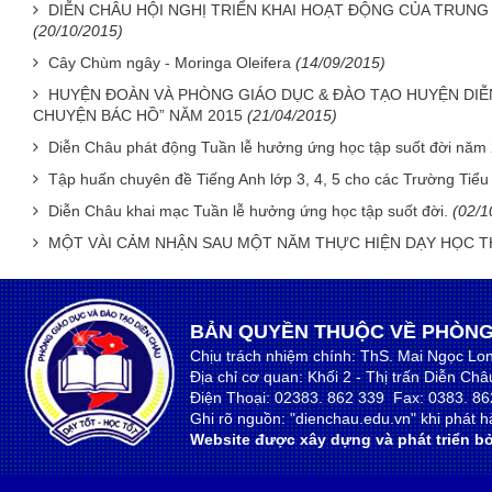
DIỄN CHÂU HỘI NGHỊ TRIỂN KHAI HOẠT ĐỘNG CỦA TRUN
(20/10/2015)
Cây Chùm ngây - Moringa Oleifera
(14/09/2015)
HUYỆN ĐOÀN VÀ PHÒNG GIÁO DỤC & ĐÀO TẠO HUYỆN DIỄ
CHUYỆN BÁC HỒ” NĂM 2015
(21/04/2015)
Diễn Châu phát động Tuần lễ hưởng ứng học tập suốt đời năm
Tập huấn chuyên đề Tiếng Anh lớp 3, 4, 5 cho các Trường Tiểu
Diễn Châu khai mạc Tuần lễ hưởng ứng học tập suốt đời.
(02/1
MỘT VÀI CẢM NHẬN SAU MỘT NĂM THỰC HIỆN DẠY HỌC 
BẢN QUYỀN THUỘC VỀ PHÒNG
Chịu trách nhiệm chính: ThS. Mai Ngọc Lo
Địa chỉ cơ quan: Khối 2 - Thị trấn Diễn Ch
Điện Thoại: 02383. 862 339 Fax: 0383. 86
Ghi rõ nguồn: "dienchau.edu.vn" khi phát hà
Website được xây dựng và phát triển bở