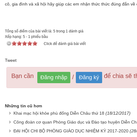
cô, gia đình và xã hội hãy giúp các em nhận thức thức đúng đắn về 
Tổng số điểm của bài viết là: 5 trong 1 đánh giá
Xếp hạng:
5
-
1
phiếu bầu
Click để đánh giá bài viết
Tweet
Bạn cần
để chia sẽ th
/
Đăng nhập
Đăng ký
Những tin cũ hơn
Khai mạc hội khỏe phù đổng Diễn Châu thứ 18
(18/12/2017)
Công đoàn cơ quan Phòng Giáo dục và Đào tạo huyện Diễn Châ
ĐẠI HỘI CHI BỘ PHÒNG GIÁO DỤC NHIỆM KỲ 2017-2020
(28