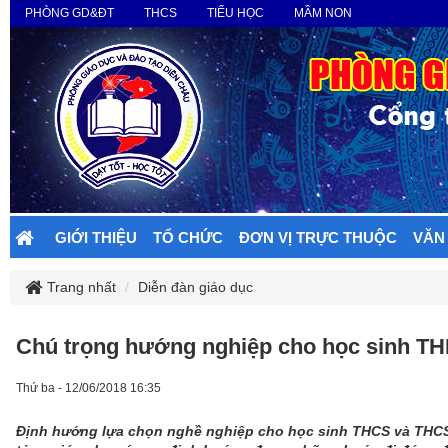
PHÒNG GD&ĐT
THCS
TIỂU HỌC
MẦM NON
GIỚI THIỆU
TỔ CHỨC
ĐƠN VỊ TRỰC THUỘC
VĂN
Trang nhất
Diễn đàn giáo dục
Chú trọng hướng nghiệp cho học sinh T
Thứ ba - 12/06/2018 16:35
Định hướng lựa chọn nghề nghiệp cho học sinh THCS và THCS là 