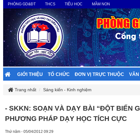
PHÒNG GD&ĐT
THCS
TIỂU HỌC
MẦM NON
GIỚI THIỆU
TỔ CHỨC
ĐƠN VỊ TRỰC THUỘC
VĂN
Trang nhất
Sáng kiến - Kinh nghiệm
- SKKN: SOẠN VÀ DẠY BÀI “ĐỘT BIẾN G
PHƯƠNG PHÁP DẠY HỌC TÍCH CỰC
Thứ năm - 05/04/2012 09:29