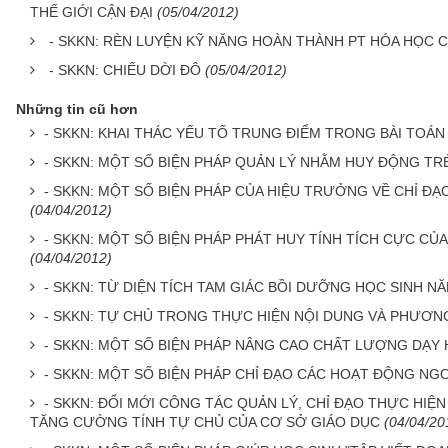
THẾ GIỚI CẬN ĐẠI
(05/04/2012)
- SKKN: RÈN LUYỆN KỸ NĂNG HOÀN THÀNH PT HÓA HỌC 
- SKKN: CHIẾU DỜI ĐÔ
(05/04/2012)
Những tin cũ hơn
- SKKN: KHAI THÁC YẾU TỐ TRUNG ĐIỂM TRONG BÀI TOÁN
- SKKN: MỘT SỐ BIỆN PHÁP QUẢN LÝ NHẰM HUY ĐỘNG T
- SKKN: MỘT SỐ BIỆN PHÁP CỦA HIỆU TRƯỞNG VỀ CHỈ 
(04/04/2012)
- SKKN: MỘT SỐ BIỆN PHÁP PHÁT HUY TÍNH TÍCH CỰC CỦ
(04/04/2012)
- SKKN: TỪ DIỆN TÍCH TAM GIÁC BỒI DƯỠNG HỌC SINH N
- SKKN: TỰ CHỦ TRONG THỰC HIỆN NỘI DUNG VÀ PHƯƠN
- SKKN: MỘT SỐ BIỆN PHÁP NÂNG CAO CHẤT LƯỢNG DẠY 
- SKKN: MỘT SỐ BIỆN PHÁP CHỈ ĐẠO CÁC HOẠT ĐỘNG NGO
- SKKN: ĐỔI MỚI CÔNG TÁC QUẢN LÝ, CHỈ ĐẠO THỰC HI
TĂNG CƯỜNG TÍNH TỰ CHỦ CỦA CƠ SỞ GIÁO DỤC
(04/04/20