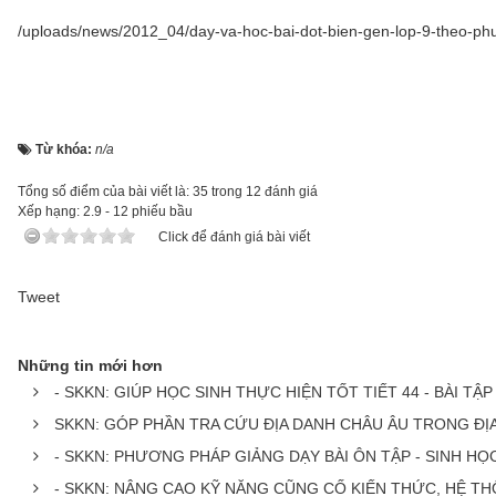
/uploads/news/2012_04/day-va-hoc-bai-dot-bien-gen-lop-9-theo-ph
Từ khóa:
n/a
Tổng số điểm của bài viết là: 35 trong 12 đánh giá
Xếp hạng:
2.9
-
12
phiếu bầu
Click để đánh giá bài viết
Tweet
Những tin mới hơn
- SKKN: GIÚP HỌC SINH THỰC HIỆN TỐT TIẾT 44 - BÀI TẬP
SKKN: GÓP PHẦN TRA CỨU ĐỊA DANH CHÂU ÂU TRONG ĐỊA
- SKKN: PHƯƠNG PHÁP GIẢNG DẠY BÀI ÔN TẬP - SINH HỌ
- SKKN: NÂNG CAO KỸ NĂNG CŨNG CỐ KIẾN THỨC, HỆ TH