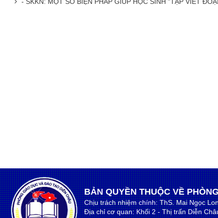
- SKKN: MỘT SỐ BIỆN PHÁP GIÚP HỌC SINH "TẬP VIẾT ĐO
BẢN QUYỀN THUỘC VỀ PHÒNG
Chịu trách nhiệm chính: ThS. Mai Ngọc Lo
Địa chỉ cơ quan: Khối 2 - Thị trấn Diễn Ch