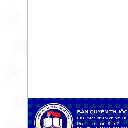
BẢN QUYỀN THUỘC
Chịu trách nhiệm chính: Th
Địa chỉ cơ quan: Khối 2 - T