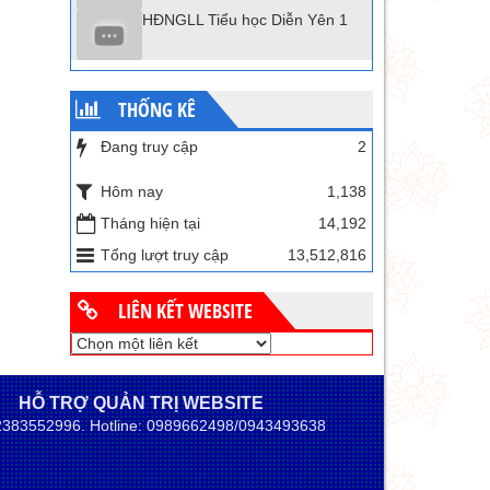
HĐNGLL Tiểu học Diễn Yên 1
THỐNG KÊ
Đang truy cập
2
Hôm nay
1,138
Tháng hiện tại
14,192
Tổng lượt truy cập
13,512,816
LIÊN KẾT WEBSITE
HỖ TRỢ QUẢN TRỊ WEBSITE
02383552996. Hotline: 0989662498/0943493638