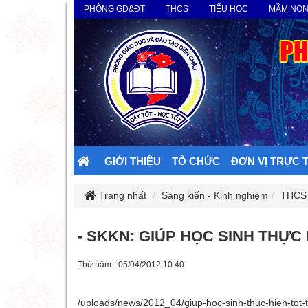
PHÒNG GD&ĐT
THCS
TIỂU HỌC
MẦM NO
GIỚI THIỆU
TỔ CHỨC
ĐƠN VỊ TRỰC 
Trang nhất
Sáng kiến - Kinh nghiệm
THCS
- SKKN: GIÚP HỌC SINH THỰC H
Thứ năm - 05/04/2012 10:40
/uploads/news/2012_04/giup-hoc-sinh-thuc-hien-tot-ti