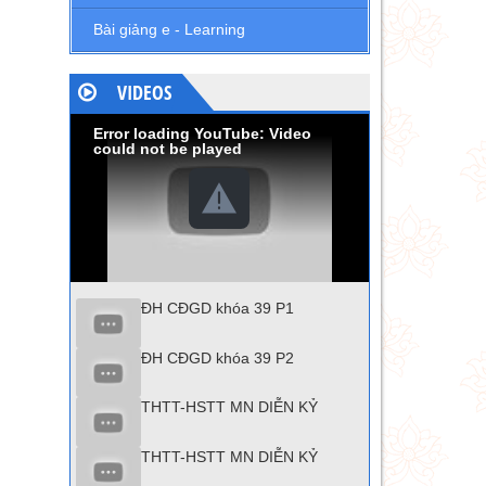
Bài giảng e - Learning
VIDEOS
Error loading YouTube: Video
could not be played
ĐH CĐGD khóa 39 P1
ĐH CĐGD khóa 39 P2
THTT-HSTT MN DIỄN KỶ
THTT-HSTT MN DIỄN KỶ