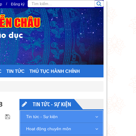
/
ập
Đăng ký
C
TIN TỨC
THỦ TỤC HÀNH CHÍNH
8
TIN TỨC - SỰ KIỆN
Tin tức - Sự kiện
Hoạt động chuyên môn