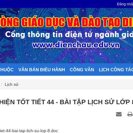
N
Đăng nh
THUỘC
VĂN BẢN ĐIỀU HÀNH
CÔNG VĂN
LỊCH CÔNG TÁ
Lịch sử
IỆN TỐT TIẾT 44 - BÀI TẬP LỊCH SỬ LỚP 
et-44-bai-tap-lich-su-lop-8.doc