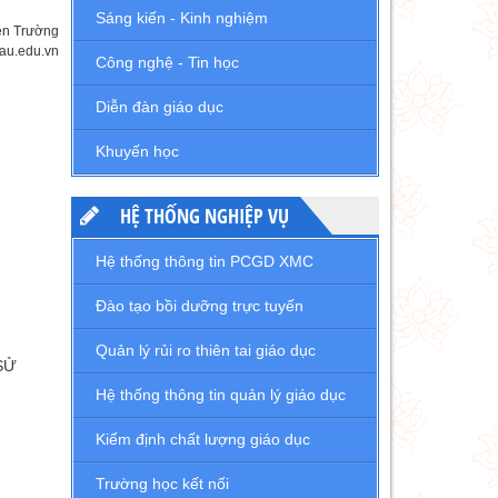
Sáng kiến - Kinh nghiệm
ễn Trường
au.edu.vn
Công nghệ - Tin học
Diễn đàn giáo dục
Khuyến học
HỆ THỐNG NGHIỆP VỤ
Hệ thống thông tin PCGD XMC
Đào tạo bồi dưỡng trực tuyến
Quản lý rủi ro thiên tai giáo dục
SỬ
Hệ thống thông tin quản lý giáo dục
Kiểm định chất lượng giáo dục
Trường học kết nối