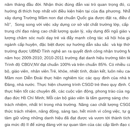
năm tháng đầu đời. Nhận thức đúng đắn vai trò quan trọng đó, c
hướng đi thích hợp nhất với điều kiện hiện tại của địa phương. Nhằ
xây dựng Trường Mầm non đạt chuẩn Quốc gia được đặt ra, điều đầu
hồ", Song song với việc xây dựng cơ sở vật chất trường lớp, cấp
trung chỉ đạo nâng cao chất lượng quản lý, xây dựng đổi ngũ giáo
lượng chăm sóc nuôi dạy trẻ và đẩy mạnh công tác xã hội hóa g
ngành cấp huyện, đặc biệt được sự hướng dẫn sâu sắc và kịp thờ
trường được UBND Tỉnh nghệ an ra quyết định công nhận trường
năm học 2009-2010; 2010-2011 trường đạt danh hiệu trường tiên t
Trình độ CBGV,NV đạt chuẩn 100% và trên chuẩn 85%. Có nhiều cán 
bộ, giáo viên, nhân viên.Trẻ, khỏe, nhiệt tình, đoàn kết, luôn nêu c
Mầm non Diễn Đoài thực hiện nghiêm túc các quy định của nhà t
Đảng, nhà nước. Thực hiện chương trình CSGD trẻ theo quy định. 
thực hiện tốt các chuyên đề, các cuộc vận động, phong trào của n
đạo đức Hồ Chí Minh; Mỗi cán bộ giáo viên là tấm gương sáng cho t
trách nhiệm, nhất trí trong nhà trường. Nâng cao chất lượng CSG
thức trách nhiệm, năng động, sáng tạo, hết mình vì công việc, tự g
tâm giữ vững những danh hiệu đã đạt được và vươn tới thành tíc
gia mức độ II để xứng đáng với sự quan tâm của các cấp lãnh đạo 