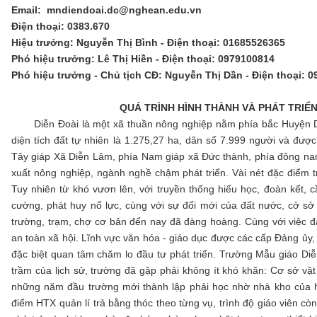
Email: mndiendoai.dc@nghean.edu.vn
Điện thoại: 0383.670
Hiệu trưởng: Nguyễn Thị Bình - Điện thoại: 01685526365
Phó hiệu trưởng: Lê Thị Hiền - Điện thoại: 0979100814
Phó hiệu trưởng - Chủ tịch CĐ: Nguyễn Thị Dần - Điện thoại: 
QUÁ TRÌNH HÌNH THÀNH VÀ PHÁT TRIỂ
Diễn Đoài là một xã thuần nông nghiệp nằm phía bắc Huyện Diễ
diện tích đất tự nhiên là 1.275,27 ha, dân số 7.999 người và đư
Tây giáp Xã Diễn Lâm, phía Nam giáp xã Đức thành, phía đông na
xuất nông nghiệp, ngành nghề chậm phát triển. Vài nét đặc điểm t
Tuy nhiên từ khó vươn lên, với truyền thống hiếu học, đoàn kết, c
cường, phát huy nổ lực, cùng với sự đổi mới của đất nước, cở s
trường, trạm, chợ cơ bản đến nay đã đàng hoàng. Cùng với việc đẩy 
an toàn xã hội. Lĩnh vực văn hóa - giáo dục được các cấp Đảng ủy
đặc biệt quan tâm chăm lo đầu tư phát triển. Trường Mẫu giáo Di
trầm của lịch sử, trường đã gặp phải không ít khó khăn: Cơ sở vật
những năm đầu trường mới thành lập phải học nhờ nhà kho của hợ
điểm HTX quản lí trả bằng thóc theo từng vụ, trình độ giáo viên 