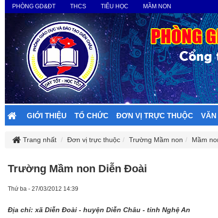
PHÒNG GD&ĐT
THCS
TIỂU HỌC
MẦM NON
GIỚI THIỆU
TỔ CHỨC
ĐƠN VỊ TRỰC THUỘC
VĂN
Trang nhất
Đơn vị trực thuộc
Trường Mầm non
Mầm non
Trường Mầm non Diễn Đoài
Thứ ba - 27/03/2012 14:39
Địa chỉ: xã Diễn Đoài - huyện Diễn Châu - tỉnh Nghệ An