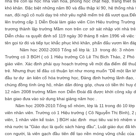
nhà trẻ còn lại học nhà văn hóa, phòng học chật hẹp, trang thiết bị
khó khăn. Đặc biệt những năm 80 và đầu thập kỉ 90, hệ thống nhà 
nan, đội ngũ cô nuôi dạy trẻ nhờ yêu nghề mếm trẻ đã vượt qua.Đ
lên trường cấp 1 Diễn Đoài làm giáo viên Còn Hiệu trưởng Trườn
trương thành lập trường Mầm non trên cơ sở sát nhập với nhà 
Diễn châu ra quyết định số 119 ngày 30 tháng 8 năm 1996 về việ
tên gọi từ đó và tiếp tục khắc phục khó khăn, phấn đấu vươn lên đá
Năm học 2002-2003 Tổng số lớp là: 13 trong đó: 3 nhóm trẻ, vớ
Trường có 3 BGH ( có 1 Hiêụ trưởng Cô Lê Thị Bích Thảo, 2 Phó h
giáo viên. Xác định phải quy hoạch trường về một địa điểm để thuậ
trẻ. Nhưng thực tế đâu có thuận lợi như mong muốn "Dễ một lần k
đầu tư dự án kiên cố hóa trường học, Đảng định hướng lãnh đạo
chúng đồng tình ủng hộ, nhân dân đóng góp, chưa có tiền thì huy 
12 năm 2008 trường Mầm non Diễn Đoài đã được khởi công xây dự
bàn giao đưa vào sử dụng khai giảng năm học .
Năm học 2009-2010.Tổng số nhóm, lớp là 11 trong đó 10 lớp mẫ
viên nhân viên. Trường có 1 Hiệu trưởng ( Cô Nguyễn Thị Bình), 2
viên, 1 nhân viên kế toán. ) BGH xác định mục tiêu vai trò nhiệm 
nhà nước ta "Giáo dục là quốc sách hàng đầu", Luật giáo dục đã kh
con người, là viên gạch đầu tiên để tạo nền móng vững chắc của c