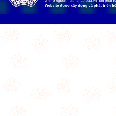
Ghi rõ nguồn: "dienchau.edu.vn" khi phát hà
Website được xây dựng và phát triển bở