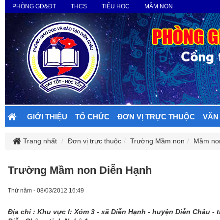
PHÒNG GD&ĐT
THCS
TIỂU HỌC
MẦM NON
GIỚI THIỆU
TỔ CHỨC
ĐƠN VỊ TRỰC THUỘC
VĂN
Trang nhất
Đơn vị trực thuộc
Trường Mầm non
Mầm non
Trường Mầm non Diễn Hạnh
Thứ năm - 08/03/2012 16:49
Địa chỉ : Khu vực I: Xóm 3 - xã Diễn Hạnh - huyện Diễn Châu - 