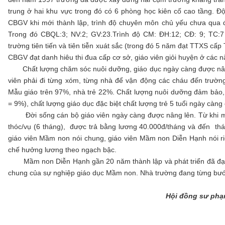
trung ở hai khu vực trong đó có 6 phòng học kiên cố cao tầng. Đội
CBGV khi mới thành lập, trình độ chuyên môn chủ yếu chưa qua đ
Trong đó CBQL:3; NV:2; GV:23.Trình độ CM: ĐH:12; CĐ: 9; TC:7
trường tiên tiến và tiên tiễn xuát sắc (trong đó 5 năm đạt TTXS cấ
CBGV đạt danh hiêu thi đua cấp cơ sở, giáo viên giỏi huyện ở các 
Chất lượng chăm sóc nuôi dưỡng, giáo dục ngày càng được nâng 
viên phải đi từng xóm, từng nhà để vận động các cháu đến trường
Mẫu giáo trên 97%, nhà trẻ 22%. Chất lượng nuôi dưỡng đảm bảo,
= 9%), chất lượng giáo dục đặc biệt chất lượng trẻ 5 tuổi ngày càng
Đời sống cán bộ giáo viên ngày càng được nâng lên. Từ khi mới
thóc/vụ (6 tháng), được trả bằng lương 40.000đ/tháng và đến th
giáo viên Mầm non nói chung, giáo viên Mầm non Diễn Hạnh nói ri
chế hưởng lương theo ngạch bậc.
Mầm non Diễn Hạnh gần 20 năm thành lập và phát triển đã đạt đ
chung của sự nghiệp giáo dục Mầm non. Nhà trường đang từng bước 
Hội đồng sư phạ