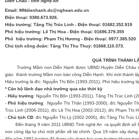
Diễn Châu - tỉnh Nghệ An
Email:
MNdienhanh.dc@nghean.edu.vn
Điện thoại: 0380.673.926.
Hiệu trưởng: Tăng Thị Trúc Linh - Điện thoại: 01682.352.919
Phó hiệu trưởng: Lê Thị Hoa - Điện thoại: 01696.379.355
Phó hiệu trưởng: Phạm Thị Hương - Điện thoại: 0977.385.520
Chủ tịch công đoàn: Tăng Thị Thu Thuỷ: 01668.110.373.
QUÁ TRÌNH THÀNH LẬ
Trường Mầm non Diễn Hạnh được UBND Huyện Diễn Châu ra quy
giáo thành trường Mầm non bán công Diễn Hạnh. Khi mới thành lập 
Hiệu trưởng là đ/c: Nguyễn Thị Bốn (1993-2011); Phó hiệu trưởng l
* Cán bộ lãnh đạo nhà trường qua các thời kỳ
-
Hiêụ trưởng
: Nguyễn Thị Bốn (1993-2011); Tăng Thị Trúc Linh (2
-
Phó hiệu trưởng
: Nguyễn Thị Thân (1993-2000), đ/c Nguyễn Thị
Trúc Linh (2006-2011), đ/c Lê Thị Hoa (2002-2012), đ/c Phạm Thị 
-
Chủ tịch CĐ
: đ/c Nguyễn Thị Lý (2002-2005), đ/c:Tăng Thị Trúc 
Đến tháng 9 năm 2011 UBND Tỉnh nghệ An ra quyết định số 6
non công lập tự chủ một phần về tài chính. Qua 19 năm xây dựng 
đến năm 1997 trường đã được xây dưng hai cụm trường khang tra