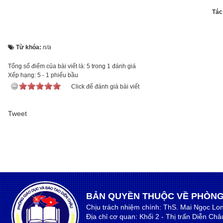
Tác 
Từ khóa:
n/a
Tổng số điểm của bài viết là: 5 trong 1 đánh giá
Xếp hạng:
5
-
1
phiếu bầu
Click để đánh giá bài viết
Tweet
BẢN QUYỀN THUỘC VỀ PHÒNG
Chịu trách nhiệm chính: ThS. Mai Ngọc Lo
Địa chỉ cơ quan: Khối 2 - Thị trấn Diễn Ch