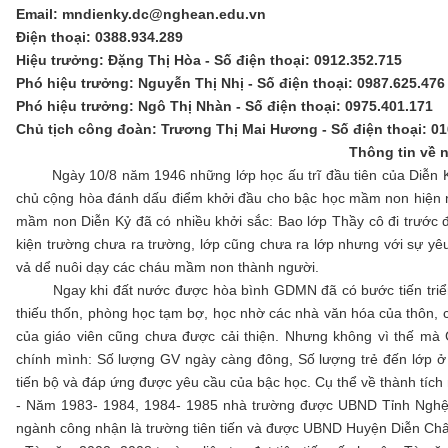
Email:
mndienky.dc@nghean.edu.vn
Điện thoại: 0388.934.289
Hiệu trưởng: Đặng Thị Hòa - Số điện thoại: 0912.352.715
Phó hiệu trưởng: Nguyễn Thị Nhị - Số điện thoại: 0987.625.476
Phó hiệu trưởng: Ngô Thị Nhàn - Số điện thoại: 0975.401.171
Chủ tịch công đoàn: Trương Thị Mai Hương - Số điện thoại: 01
Thông tin về 
Ngày 10/8 năm 1946 những lớp học ấu trĩ đầu tiên của Diễn Kỷ 
chủ cộng hòa đánh dấu điểm khởi đầu cho bậc học mầm non hiện na
mầm non Diễn Kỷ đã có nhiều khởi sắc: Bao lớp Thầy cô đi trước đ
kiện trường chưa ra trường, lớp cũng chưa ra lớp nhưng với sự yê
vả dể nuôi dạy các cháu mầm non thành người.
Ngay khi đất nước được hòa bình GDMN đã có bước tiến triển
thiếu thốn, phòng học tạm bợ, học nhờ các nhà văn hóa của thôn, c
của giáo viên cũng chưa được cải thiện. Nhưng không vì thế m
chính mình: Số lượng GV ngày càng đông, Số lượng trẻ đến lớ
tiến bộ và đáp ứng được yêu cầu của bậc học. Cụ thể về thành tích
- Năm 1983- 1984, 1984- 1985 nhà trường được UBND Tỉnh Nghệ A
ngành công nhận là trường tiên tiến và được UBND Huyện Diễn Châ