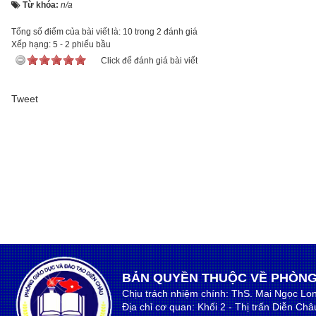
Từ khóa:
n/a
Tổng số điểm của bài viết là: 10 trong 2 đánh giá
Xếp hạng:
5
-
2
phiếu bầu
Click để đánh giá bài viết
Tweet
BẢN QUYỀN THUỘC VỀ PHÒNG
Chịu trách nhiệm chính: ThS. Mai Ngọc Lo
Địa chỉ cơ quan: Khối 2 - Thị trấn Diễn Ch