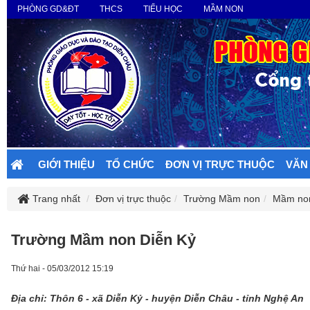
PHÒNG GD&ĐT
THCS
TIỂU HỌC
MẦM NON
GIỚI THIỆU
TỔ CHỨC
ĐƠN VỊ TRỰC THUỘC
VĂN
Trang nhất
Đơn vị trực thuộc
Trường Mầm non
Mầm non
Trường Mầm non Diễn Kỷ
Thứ hai - 05/03/2012 15:19
Địa chỉ: Thôn 6 - xã Diễn Kỷ - huyện Diễn Châu - tỉnh Nghệ An