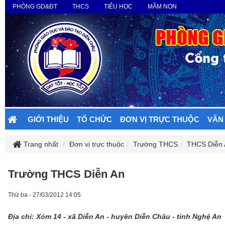
PHÒNG GD&ĐT
THCS
TIỂU HỌC
MẦM NON
GIỚI THIỆU
TỔ CHỨC
ĐƠN VỊ TRỰC THUỘC
VĂN
Trang nhất
Đơn vị trực thuộc
Trường THCS
THCS Diễn 
Trường THCS Diễn An
Thứ ba - 27/03/2012 14:05
Địa chỉ: Xóm 14 - xã Diễn An - huyên Diễn Châu - tỉnh Nghệ An