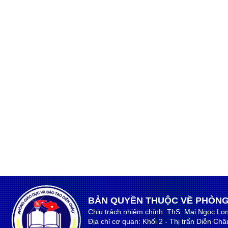
BẢN QUYỀN THUỘC VỀ PHÒNG
Chịu trách nhiệm chính: ThS. Mai Ngọc Lo
Địa chỉ cơ quan: Khối 2 - Thị trấn Diễn Ch