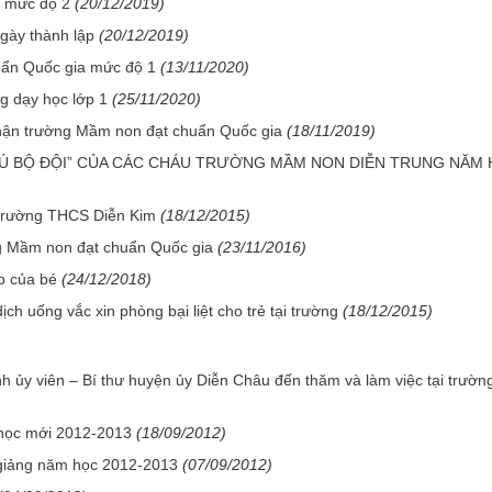
a mức độ 2
(20/12/2019)
ày thành lập
(20/12/2019)
ẩn Quốc gia mức độ 1
(13/11/2020)
g dạy học lớp 1
(25/11/2020)
ận trường Mầm non đạt chuẩn Quốc gia
(18/11/2019)
HÚ BỘ ĐỘI” CỦA CÁC CHÁU TRƯỜNG MẦM NON DIỄN TRUNG NĂM
 trường THCS Diễn Kim
(18/12/2015)
 Mầm non đạt chuẩn Quốc gia
(23/11/2016)
o của bé
(24/12/2018)
 uống vắc xin phòng bại liệt cho trẻ tại trường
(18/12/2015)
h ủy viên – Bí thư huyện ủy Diễn Châu đến thăm và làm việc tại trườn
học mới 2012-2013
(18/09/2012)
giảng năm học 2012-2013
(07/09/2012)