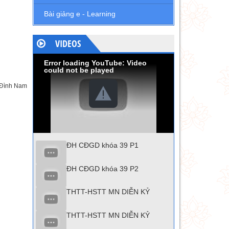
Bài giảng e - Learning
VIDEOS
Error loading YouTube: Video
could not be played
Đình Nam
ĐH CĐGD khóa 39 P1
ĐH CĐGD khóa 39 P2
THTT-HSTT MN DIỄN KỶ
THTT-HSTT MN DIỄN KỶ