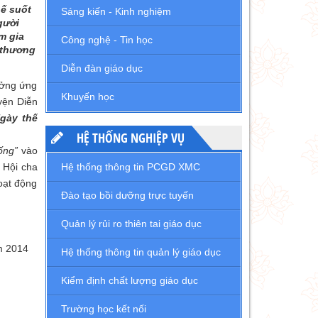
hế suốt
Sáng kiến - Kinh nghiệm
gười
m gia
Công nghệ - Tin học
 thương
Diễn đàn giáo dục
ưởng ứng
Khuyến học
yện Diễn
gày thế
HỆ THỐNG NGHIỆP VỤ
ống”
vào
 Hội cha
Hệ thống thông tin PCGD XMC
oạt động
Đào tạo bồi dưỡng trực tuyến
Quản lý rủi ro thiên tai giáo dục
 2014
Hệ thống thông tin quản lý giáo dục
Kiểm định chất lượng giáo dục
Trường học kết nối