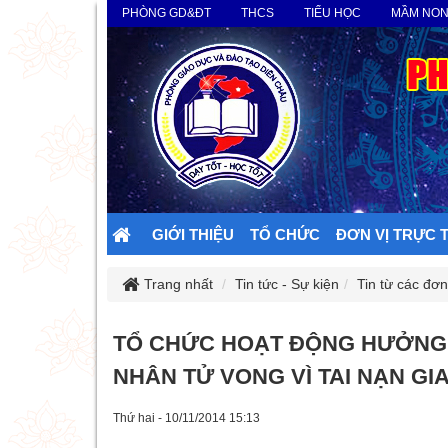
PHÒNG GD&ĐT
THCS
TIỂU HỌC
MẦM NO
GIỚI THIỆU
TỔ CHỨC
ĐƠN VỊ TRỰC 
Trang nhất
Tin tức - Sự kiện
Tin từ các đơn
TỔ CHỨC HOẠT ĐỘNG HƯỞNG 
NHÂN TỬ VONG VÌ TAI NẠN GI
Thứ hai - 10/11/2014 15:13