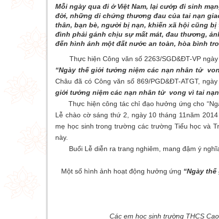
Mỗi ngày qua đi ở Việt Nam, lại cướp đi sinh m
đời, những di chứng thương đau của tai nạn gia
thân, bạn bè, người bị nạn, khiến xã hội cũng b
đình phải gánh chịu sự mất mát, đau thương, ản
đến hình ảnh một đất nước an toàn, hòa bình tro
Thực hiện Công văn số 2263/SGD&ĐT-VP ngày 04/1
“Ngày thế giới tưởng niệm các nạn nhân tử vong
Châu đã có Công văn số 869/PGD&ĐT-ATGT, ngày 
giới tưởng niệm các nạn nhân tử vong vì tai nạ
Thực hiện công tác chỉ đạo hưởng ứng cho “Ngà
Lễ chào cờ sáng thứ 2, ngày 10 tháng 11năm 2014 v
mẹ học sinh trong trường các trường Tiểu học và T
này.
Buổi Lễ diễn ra trang nghiêm, mang đậm ý nghĩa nh
Một số hình ảnh hoạt động hưởng ứng
“Ngày thế 
Các em học sinh trường THCS Cao 