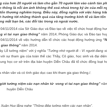
ạng của hơn 20 người và làm cho gần 70 người lâm vào cảnh tàn p
o thông là nỗi ám ảnh không thể xoá nhoà trong ký ức của mỗi n
ị tổn thương nghiêm trọng. Điều này, đồng nghĩa với việc hàng tră
h hưởng tới những thành quả của tăng trưởng kinh tế và làm tổn
ng mắt bạn bè, các đối tác trong và ngoài nước.
1/2014 của Sở Giáo dục và Đào tạo về việc tổ chức hoạt động h
 vì tai nạn giao thông”
năm 2014; Phòng Giáo dục và Đào tạo hu
04/11/2014 về việc hướng dẫn tổ chức các hoạt động hưởng ứng
“N
n giao thông”
năm 2014.
y Lễ tưởng niệm” với ý nghĩa
“Tưởng nhớ người đi - Vì người đang s
ới sự tham gia của toàn thể các Thầy, Cô giáo, học sinh và đại diện
rung học cơ sở trên địa bàn huyện Diễn Châu đã tổ chức đồng loạt h
ân văn và có tính giáo dục cao khi tham gia giao thông./.
giới tưởng niệm các nạn nhân tử vong vì tai nạn giao thông”
năm
huyện Diễn Châu
Xuân Huy lắng nghe “Thông điệp tưởng niệm các nạn nhân”.