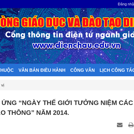
N
Đăng nh
THUỘC
VĂN BẢN ĐIỀU HÀNH
CÔNG VĂN
LỊCH CÔNG TÁ
 vị
ỨNG “NGÀY THẾ GIỚI TƯỞNG NIỆM CÁC
AO THÔNG” NĂM 2014.