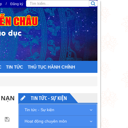
/
ập
Đăng ký
C
TIN TỨC
THỦ TỤC HÀNH CHÍNH
 NẠN
TIN TỨC - SỰ KIỆN
Tin tức - Sự kiện
Hoạt động chuyên môn