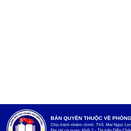
BẢN QUYỀN THUỘC VỀ PHÒNG
Chịu trách nhiệm chính: ThS. Mai Ngọc Lo
Địa chỉ cơ quan: Khối 2 - Thị trấn Diễn Ch