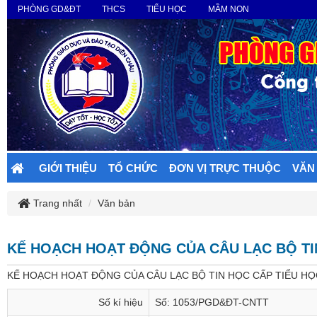
PHÒNG GD&ĐT
THCS
TIỂU HỌC
MẦM NON
GIỚI THIỆU
TỔ CHỨC
ĐƠN VỊ TRỰC THUỘC
VĂN
Trang nhất
Văn bản
KẾ HOẠCH HOẠT ĐỘNG CỦA CÂU LẠC BỘ TI
KẾ HOẠCH HOẠT ĐỘNG CỦA CÂU LẠC BỘ TIN HỌC CẤP TIỂU HỌ
Số kí hiệu
Số: 1053/PGD&ĐT-CNTT