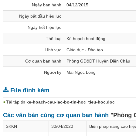
Ngày ban hành
04/12/2015
Ngày bắt đầu hiệu lực
Ngày hết hiệu lực
Thể loại
Kế hoạch hoạt động
Lĩnh vực
Giáo dục - Đào tạo
Cơ quan ban hành
Phòng GD&ĐT Huyện Diễn Châu
Người ký
Mai Ngọc Long
File đính kèm
Tải tập tin
ke-hoach-cau-lac-bo-tin-hoc_tieu-hoc.doc
Các văn bản cùng cơ quan ban hành
"Phòng 
SKKN
30/04/2020
Biện pháp nâng cao hiệu