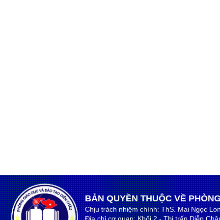
BẢN QUYỀN THUỘC VỀ PHÒNG
Chịu trách nhiệm chính: ThS. Mai Ngọc Lo
Địa chỉ cơ quan: Khối 2 - Thị trấn Diễn Ch