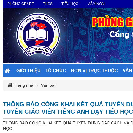
PHÒNG GD&ĐT
THCS
TIỂU HỌC
MẦM NON
GIỚI THIỆU
TỔ CHỨC
ĐƠN VỊ TRỰC THUỘC
VĂN
Trang nhất
Văn bản
THÔNG BÁO CÔNG KHAI KẾT QUẢ TUYỂN D
TUYỂN GIÁO VIÊN TIẾNG ANH DẠY TIỂU HỌC
THÔNG BÁO CÔNG KHAI KẾT QUẢ TUYỂN DỤNG ĐẶC CÁCH VÀ DỰ
HỌC