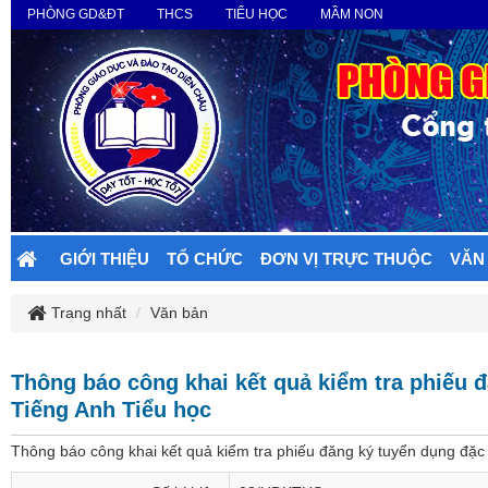
PHÒNG GD&ĐT
THCS
TIỂU HỌC
MẦM NON
GIỚI THIỆU
TỔ CHỨC
ĐƠN VỊ TRỰC THUỘC
VĂN
Trang nhất
Văn bản
Thông báo công khai kết quả kiểm tra phiếu 
Tiếng Anh Tiểu học
Thông báo công khai kết quả kiểm tra phiếu đăng ký tuyển dụng đặc 