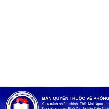
BẢN QUYỀN THUỘC VỀ PHÒNG
Chịu trách nhiệm chính: ThS. Mai Ngọc Lo
Địa chỉ cơ quan: Khối 2 - Thị trấn Diễn Ch