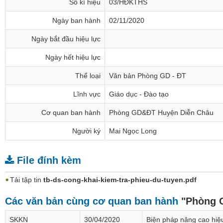
Số kí hiệu
03/HĐKTHS
Ngày ban hành
02/11/2020
Ngày bắt đầu hiệu lực
Ngày hết hiệu lực
Thể loại
Văn bản Phòng GD - ĐT
Lĩnh vực
Giáo dục - Đào tạo
Cơ quan ban hành
Phòng GD&ĐT Huyện Diễn Châu
Người ký
Mai Ngọc Long
File đính kèm
Tải tập tin
tb-ds-cong-khai-kiem-tra-phieu-du-tuyen.pdf
Các văn bản cùng cơ quan ban hành
"Phòng 
SKKN
30/04/2020
Biện pháp nâng cao hiệu