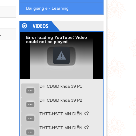
Bài giảng e - Learning
VIDEOS
c
Error loading YouTube: Video
could not be played
ĐH CĐGD khóa 39 P1
ĐH CĐGD khóa 39 P2
THTT-HSTT MN DIỄN KỶ
THTT-HSTT MN DIỄN KỶ