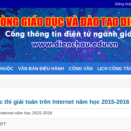
N
Đăng nh
THUỘC
VĂN BẢN ĐIỀU HÀNH
CÔNG VĂN
LỊCH CÔNG TÁ
 thi giải toán trên Internet năm học 2015-2016
n Internet năm học 2015-2016
NTT