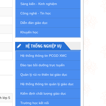
Sáng kiến - Kinh nghiệm
Công nghệ - Tin học
Diễn đàn giáo dục
Khuyến học
HỆ THỐNG NGHIỆP VỤ
Hệ thống thông tin PCGD XMC
Đào tạo bồi dưỡng trực tuyến
Quản lý rủi ro thiên tai giáo dục
Hệ thống thông tin quản lý giáo dục
Kiểm định chất lượng giáo dục
h lớp 5
Trường học kết nối