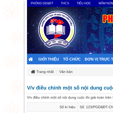
PHÒNG GD&ĐT
THCS
TIỂU HỌC
MẦM NO
GIỚI THIỆU
TỔ CHỨC
ĐƠN VỊ TRỰC 
Trang nhất
Văn bản
V/v điều chỉnh một số nội dung cuộc
V/v điều chỉnh một số nội dung cuộc thi giải toán trê
Số kí hiệu
Số: 123/PGD&ĐT-C