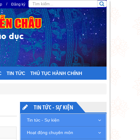
/
ập
Đăng ký
C
TIN TỨC
THỦ TỤC HÀNH CHÍNH
TIN TỨC - SỰ KIỆN
Tin tức - Sự kiện
Hoạt động chuyên môn