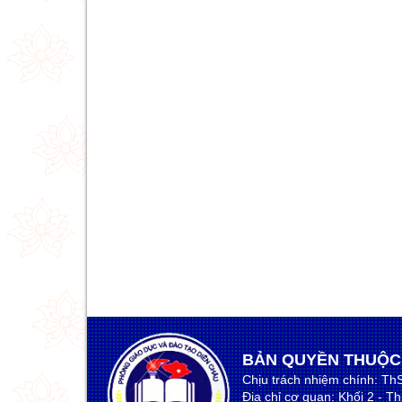
BẢN QUYỀN THUỘC
Chịu trách nhiệm chính: Th
Địa chỉ cơ quan: Khối 2 - T