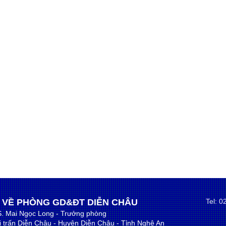
 VỀ PHÒNG GD&ĐT DIỄN CHÂU
Tel: 
S. Mai Ngọc Long - Trưởng phòng
hị trấn Diễn Châu - Huyện Diễn Châu - Tỉnh Nghệ An