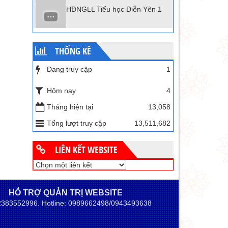
HĐNGLL Tiểu học Diễn Yên 1
THỐNG KÊ
Đang truy cập
1
Hôm nay
4
Tháng hiện tại
13,058
Tổng lượt truy cập
13,511,682
LIÊN KẾT WEBSITE
HỖ TRỢ QUẢN TRỊ WEBSITE
02383552996. Hotline: 0989662498/0943493638