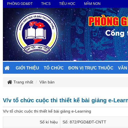
PHÒNG GD&ĐT
THCS
TIỂU HỌC
MẦM NON
GIỚI THIỆU
TỔ CHỨC
ĐƠN VỊ TRỰC THUỘC
VĂN
Trang nhất
Văn bản
V/v tổ chức cuộc thi thiết kế bài giảng e-Lear
V/v tổ chức cuộc thi thiết kế bài giảng e-Learning
Số kí hiệu
Số: 872/PGD&ĐT-CNTT