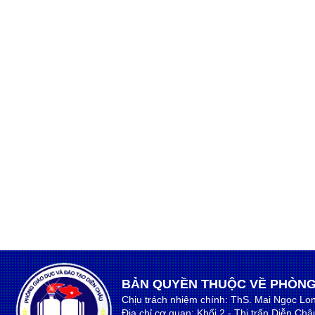
BẢN QUYỀN THUỘC VỀ PHÒNG
Chịu trách nhiệm chính: ThS. Mai Ngọc Lo
Địa chỉ cơ quan: Khối 2 - Thị trấn Diễn Ch