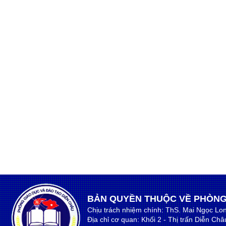
BẢN QUYỀN THUỘC VỀ PHÒNG
Chịu trách nhiệm chính: ThS. Mai Ngọc Lo
Địa chỉ cơ quan: Khối 2 - Thị trấn Diễn Ch