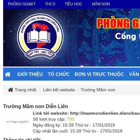
PHÒNG GD&ĐT
THCS
TIỂU HỌC
MẦM NON
GIỚI THIỆU
TỔ CHỨC
ĐƠN VỊ TRỰC THUỘC
VĂN
Trang nhất
Liên kết website
Trường Mầm non
Trường Mầm non Diễn Liên
Link tới website:
http://mamnondienlien.dienchau.
Số lượt truy cập:
790
Ngày đăng ký: 15:28 Thứ tư - 17/01/2018
Cập nhật lần cuối: 15:28 Thứ tư - 17/01/2018
Thông tin chi tiết: