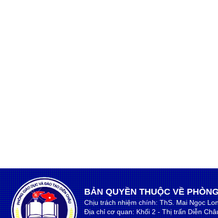
BẢN QUYỀN THUỘC VỀ PHÒNG
Chịu trách nhiệm chính: ThS. Mai Ngọc Lo
Địa chỉ cơ quan: Khối 2 - Thị trấn Diễn Ch