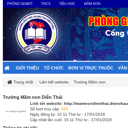
PHÒNG GD&ĐT
THCS
TIỂU HỌC
MẦM NON
GIỚI THIỆU
TỔ CHỨC
ĐƠN VỊ TRỰC THUỘC
VĂN
Trang nhất
Liên kết website
Trường Mầm non
Trường Mầm non Diễn Thái
Link tới website:
http://mamnondienthai.dienchau.
Số lượt truy cập:
650
Ngày đăng ký: 15:11 Thứ tư - 17/01/2018
Cập nhật lần cuối: 15:11 Thứ tư - 17/01/2018
Thông tin chi tiết: