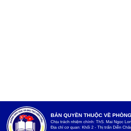
BẢN QUYỀN THUỘC VỀ PHÒNG
Chịu trách nhiệm chính: ThS. Mai Ngọc Lo
Địa chỉ cơ quan: Khối 2 - Thị trấn Diễn Ch