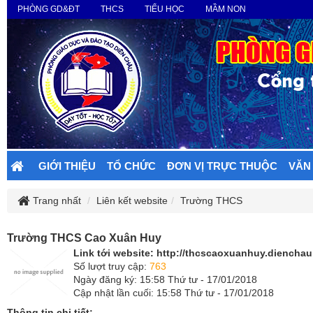
PHÒNG GD&ĐT
THCS
TIỂU HỌC
MẦM NON
GIỚI THIỆU
TỔ CHỨC
ĐƠN VỊ TRỰC THUỘC
VĂN
Trang nhất
Liên kết website
Trường THCS
Trường THCS Cao Xuân Huy
Link tới website:
http://thcscaoxuanhuy.dienchau.
Số lượt truy cập:
763
Ngày đăng ký: 15:58 Thứ tư - 17/01/2018
Cập nhật lần cuối: 15:58 Thứ tư - 17/01/2018
Thông tin chi tiết: