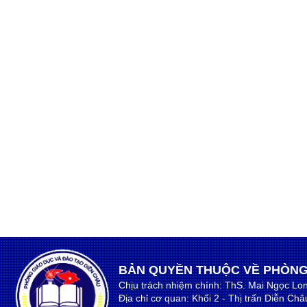
BẢN QUYỀN THUỘC VỀ PHÒNG
Chịu trách nhiệm chính: ThS. Mai Ngọc Lo
Địa chỉ cơ quan: Khối 2 - Thị trấn Diễn Ch