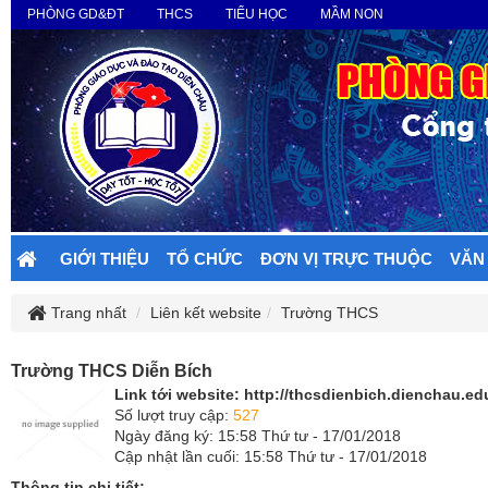
PHÒNG GD&ĐT
THCS
TIỂU HỌC
MẦM NON
GIỚI THIỆU
TỔ CHỨC
ĐƠN VỊ TRỰC THUỘC
VĂN
Trang nhất
Liên kết website
Trường THCS
Trường THCS Diễn Bích
Link tới website:
http://thcsdienbich.dienchau.edu
Số lượt truy cập:
527
Ngày đăng ký: 15:58 Thứ tư - 17/01/2018
Cập nhật lần cuối: 15:58 Thứ tư - 17/01/2018
Thông tin chi tiết: