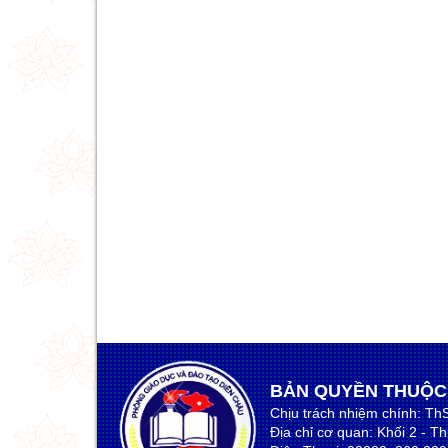
BẢN QUYỀN THUỘC
Chịu trách nhiệm chính: Th
Địa chỉ cơ quan: Khối 2 - T