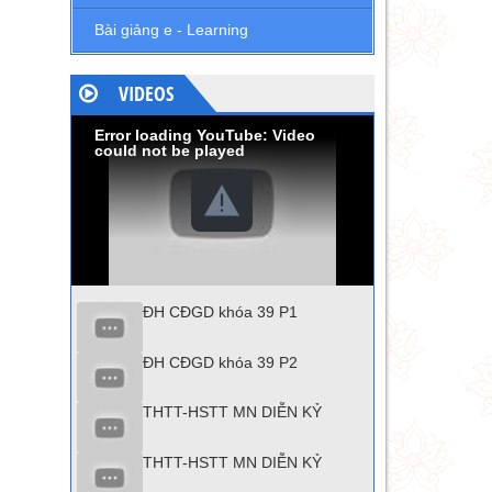
Bài giảng e - Learning
VIDEOS
Error loading YouTube: Video
could not be played
ĐH CĐGD khóa 39 P1
ĐH CĐGD khóa 39 P2
THTT-HSTT MN DIỄN KỶ
THTT-HSTT MN DIỄN KỶ