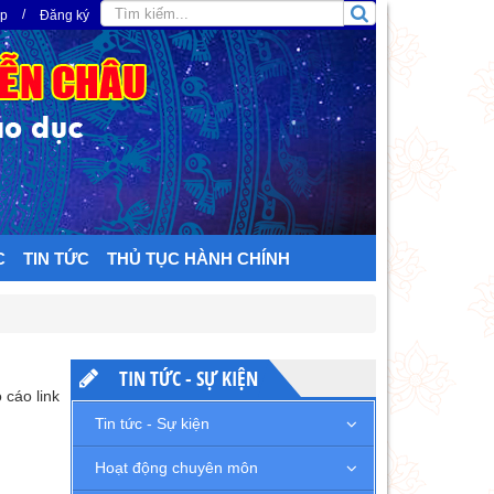
/
ập
Đăng ký
C
TIN TỨC
THỦ TỤC HÀNH CHÍNH
TIN TỨC - SỰ KIỆN
 cáo link
Tin tức - Sự kiện
Hoạt động chuyên môn