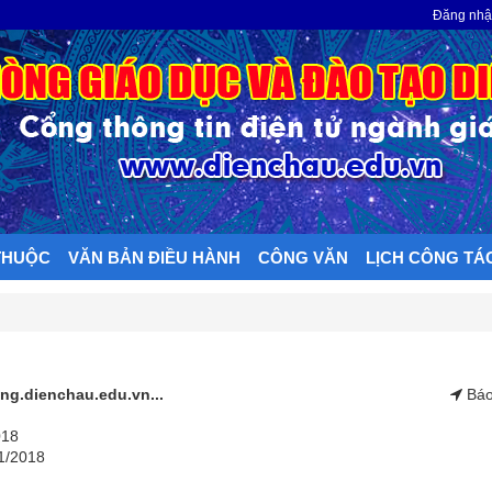
N
Đăng nh
THUỘC
VĂN BẢN ĐIỀU HÀNH
CÔNG VĂN
LỊCH CÔNG TÁ
ang.dienchau.edu.vn...
Báo
018
01/2018