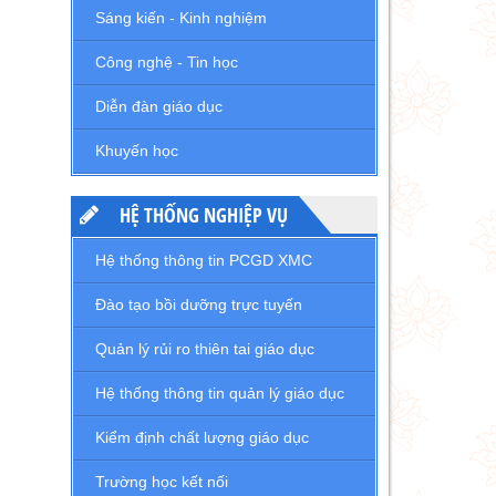
Sáng kiến - Kinh nghiệm
Công nghệ - Tin học
Diễn đàn giáo dục
Khuyến học
HỆ THỐNG NGHIỆP VỤ
Hệ thống thông tin PCGD XMC
Đào tạo bồi dưỡng trực tuyến
Quản lý rủi ro thiên tai giáo dục
Hệ thống thông tin quản lý giáo dục
Kiểm định chất lượng giáo dục
Trường học kết nối