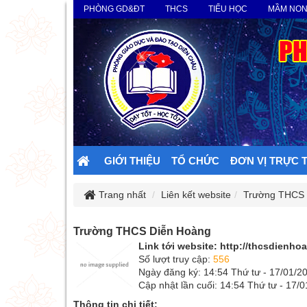
PHÒNG GD&ĐT
THCS
TIỂU HỌC
MẦM NO
GIỚI THIỆU
TỔ CHỨC
ĐƠN VỊ TRỰC 
Trang nhất
Liên kết website
Trường THCS
Trường THCS Diễn Hoàng
Link tới website:
http://thcsdienho
Số lượt truy cập:
556
Ngày đăng ký: 14:54 Thứ tư - 17/01/2
Cập nhật lần cuối: 14:54 Thứ tư - 17/
Thông tin chi tiết: