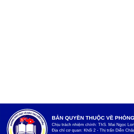
BẢN QUYỀN THUỘC VỀ PHÒNG
Chịu trách nhiệm chính: ThS. Mai Ngọc Lo
Địa chỉ cơ quan: Khối 2 - Thị trấn Diễn Ch