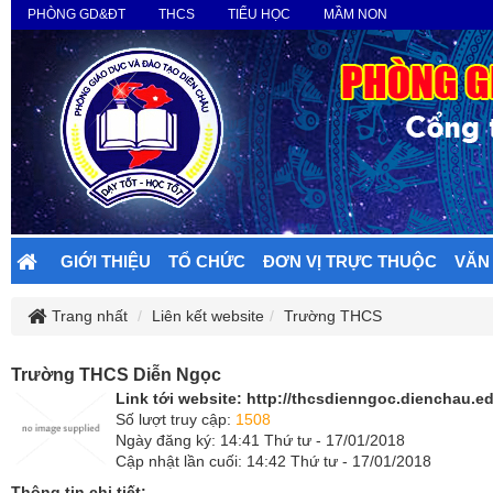
PHÒNG GD&ĐT
THCS
TIỂU HỌC
MẦM NON
GIỚI THIỆU
TỔ CHỨC
ĐƠN VỊ TRỰC THUỘC
VĂN
Trang nhất
Liên kết website
Trường THCS
Trường THCS Diễn Ngọc
Link tới website:
http://thcsdienngoc.dienchau.ed
Số lượt truy cập:
1508
Ngày đăng ký: 14:41 Thứ tư - 17/01/2018
Cập nhật lần cuối: 14:42 Thứ tư - 17/01/2018
Thông tin chi tiết: