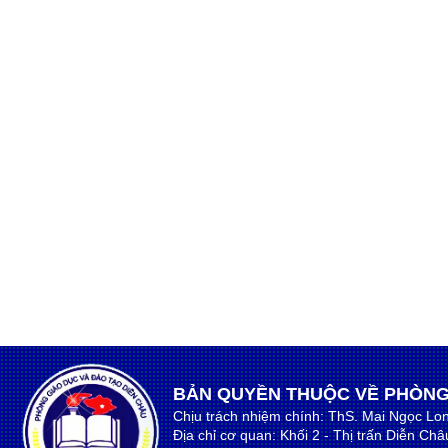
BẢN QUYỀN THUỘC VỀ PHÒNG
Chịu trách nhiệm chính: ThS. Mai Ngọc Lo
Địa chỉ cơ quan: Khối 2 - Thị trấn Diễn Ch