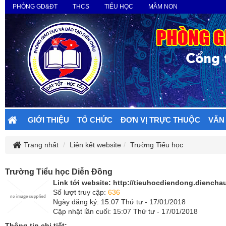
PHÒNG GD&ĐT
THCS
TIỂU HỌC
MẦM NON
GIỚI THIỆU
TỔ CHỨC
ĐƠN VỊ TRỰC THUỘC
VĂN
Trang nhất
Liên kết website
Trường Tiểu học
Trường Tiểu học Diễn Đồng
Link tới website:
http://tieuhocdiendong.dienchau
Số lượt truy cập:
636
Ngày đăng ký: 15:07 Thứ tư - 17/01/2018
Cập nhật lần cuối: 15:07 Thứ tư - 17/01/2018
Thông tin chi tiết: