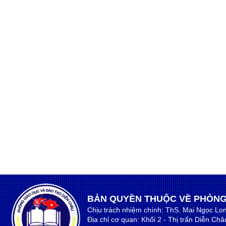
BẢN QUYỀN THUỘC VỀ PHÒNG
Chịu trách nhiệm chính: ThS. Mai Ngọc Lo
Địa chỉ cơ quan: Khối 2 - Thị trấn Diễn Ch