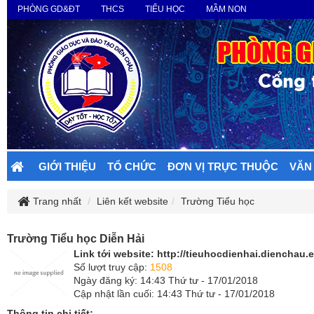
PHÒNG GD&ĐT
THCS
TIỂU HỌC
MẦM NON
GIỚI THIỆU
TỔ CHỨC
ĐƠN VỊ TRỰC THUỘC
VĂN
Trang nhất
Liên kết website
Trường Tiểu học
Trường Tiểu học Diễn Hải
Link tới website:
http://tieuhocdienhai.dienchau.e
Số lượt truy cập:
1508
Ngày đăng ký: 14:43 Thứ tư - 17/01/2018
Cập nhật lần cuối: 14:43 Thứ tư - 17/01/2018
Thông tin chi tiết: