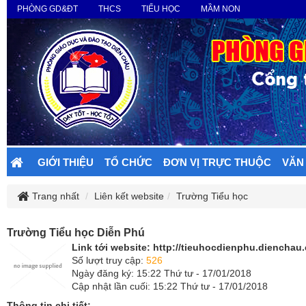
PHÒNG GD&ĐT
THCS
TIỂU HỌC
MẦM NON
GIỚI THIỆU
TỔ CHỨC
ĐƠN VỊ TRỰC THUỘC
VĂN
Trang nhất
Liên kết website
Trường Tiểu học
Trường Tiểu học Diễn Phú
Link tới website:
http://tieuhocdienphu.dienchau.
Số lượt truy cập:
526
Ngày đăng ký: 15:22 Thứ tư - 17/01/2018
Cập nhật lần cuối: 15:22 Thứ tư - 17/01/2018
Thông tin chi tiết: