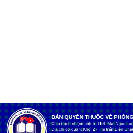
BẢN QUYỀN THUỘC VỀ PHÒNG
Chịu trách nhiệm chính: ThS. Mai Ngọc Lo
Địa chỉ cơ quan: Khối 2 - Thị trấn Diễn Ch