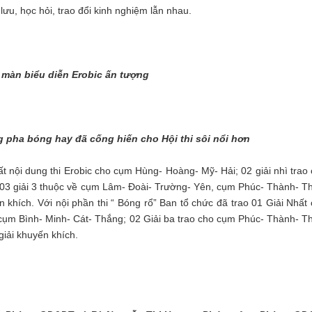
lưu, học hỏi, trao đổi kinh nghiệm lẫn nhau.
màn biểu diễn Erobic ấn tượng
pha bóng hay đã cống hiến cho Hội thi sôi nổi hơn
 nội dung thi Erobic cho cụm Hùng- Hoàng- Mỹ- Hải; 02 giải nhì trao
03 giải 3 thuộc về cụm Lâm- Đoài- Trường- Yên, cụm Phúc- Thành- Th
n khích. Với nội phần thi “ Bóng rổ” Ban tổ chức đã trao 01 Giải Nhất
cụm Bình- Minh- Cát- Thắng; 02 Giải ba trao cho cụm Phúc- Thành- Th
iải khuyến khích.