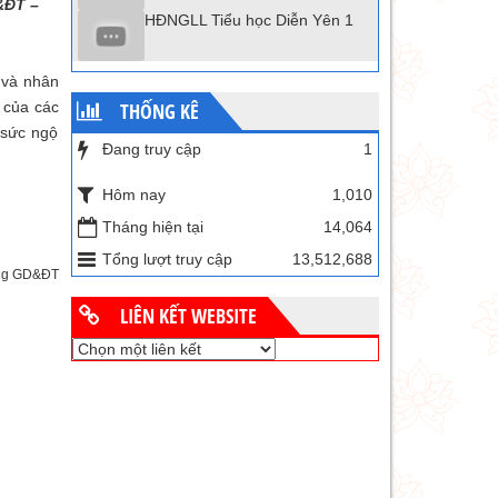
&ĐT –
HĐNGLL Tiểu học Diễn Yên 1
 và nhân
THỐNG KÊ
 của các
 sức ngộ
Đang truy cập
1
Hôm nay
1,010
Tháng hiện tại
14,064
Tổng lượt truy cập
13,512,688
òng GD&ĐT
LIÊN KẾT WEBSITE