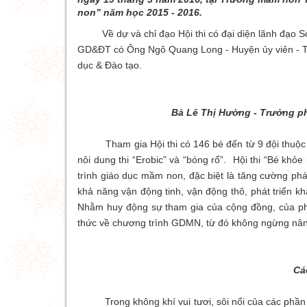
non” năm học 2015 - 2016.
Về dự và chỉ đạo Hội thi có đại diện lãnh đạo 
GD&ĐT có Ông Ngô Quang Long - Huyện ủy viên - T
dục & Đào tạo.
Bà Lê Thị Hường - Trưởng p
Tham gia Hội thi có 146 bé đến từ 9 đội thuộc 41
nôi dung thi “Erobic” và “bóng rổ”. Hội thi “Bé kh
trình giáo dục mầm non, đặc biệt là tăng cường phá
khả năng vận động tinh, vận động thô, phát triển k
Nhằm huy động sự tham gia của cộng đồng, của ph
thức về chương trình GDMN, từ đó không ngừng nân
Các
Trong không khí vui tươi, sôi nổi của các phần thi 