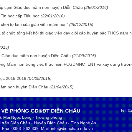
” cấp cụm Giáo dục mầm non huyện Diễn Châu
(25/01/2016)
Tin học cấp Tiểu học
(22/01/2016)
ồ chơi tự làm của giáo viên mầm non”
(28/12/2015)
tổ chức tổng kết hội thi giáo viên dạy giỏi cấp huyện bậc THCS năm 
2015)
16 Giáo dục mầm non huyện Diễn Châu
(21/09/2015)
trường Mầm non trong việc thực hiện PCGDMNCTENT và xây dựng trườn
học 2015-2016
(04/09/2015)
 mầm non huyện Diễn Châu
(21/04/2015)
 VỀ PHÒNG GD&ĐT DIỄN CHÂU
Tel: 
S. Mai Ngọc Long - Trưởng phòng
hị trấn Diễn Châu - Huyện Diễn Châu - Tỉnh Nghệ An
9 Fax: 0383. 862 339 Mail: info@dienchau.edu.vn