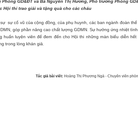
ng Phòng GD&ĐT và Bà Nguyễn Thị Hương, Phó trưởng Phòng GD
 Hội thi trao giải và tặng quà cho các cháu
 sự cổ vũ của cộng đồng, của phụ huynh, các ban ngành đoàn thể
GDMN, góp phần nâng cao chất lượng GDMN. Sự hưởng ứng nhiệt tình
ng huấn luyện viên để đem đến cho Hội thi những màn biểu diễn hết
g trong lòng khán giả.
Tác giả bài viết:
Hoàng Thị Phương Ngà - Chuyên viên ph