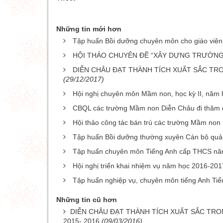
Những tin mới hơn
Tập huấn Bồi dưỡng chuyên môn cho giáo viê
HỘI THẢO CHUYÊN ĐỀ “XÂY DỰNG TRƯỜNG
DIỄN CHÂU ĐẠT THÀNH TÍCH XUẤT SẮC TRO
(29/12/2017)
Hội nghị chuyên môn Mầm non, học kỳ II, năm
CBQL các trường Mầm non Diễn Châu đi thăm q
Hội thảo công tác bán trú các trường Mầm no
Tập huấn Bồi dưỡng thường xuyên Cán bộ quả
Tập huấn chuyên môn Tiếng Anh cấp THCS nă
Hội nghị triển khai nhiệm vụ năm học 2016-2
Tập huấn nghiệp vụ, chuyên môn tiếng Anh Tiể
Những tin cũ hơn
DIỄN CHÂU ĐẠT THÀNH TÍCH XUẤT SẮC TRO
2015- 2016
(09/03/2016)