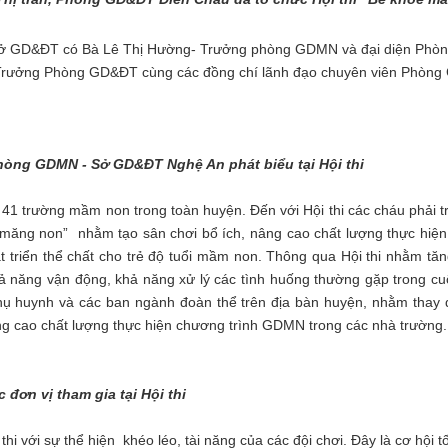
Sở GD&ĐT có Bà Lê Thị Hường- Trưởng phòng GDMN và đại diện Phò
rưởng Phòng GD&ĐT cùng các đồng chí lãnh đạo chuyên viên Phòng 
hòng GDMN - Sở GD&ĐT Nghệ An phát biểu tại Hội thi
 trường mầm non trong toàn huyện. Đến với Hội thi các cháu phải tr
ỏe măng non” nhằm tạo sân chơi bổ ích, nâng cao chất lượng thực hiệ
t triển thể chất cho trẻ độ tuổi mầm non. Thông qua Hội thi nhằm tă
hả năng vận động, khả năng xử lý các tình huống thường gặp trong cu
ụ huynh và các ban ngành đoàn thể trên địa bàn huyện, nhằm thay 
g cao chất lượng thực hiện chương trình GDMN trong các nhà trường.
 đơn vị tham gia tại Hội thi
với sự thể hiện khéo léo, tài năng của các đội chơi. Đây là cơ hội t