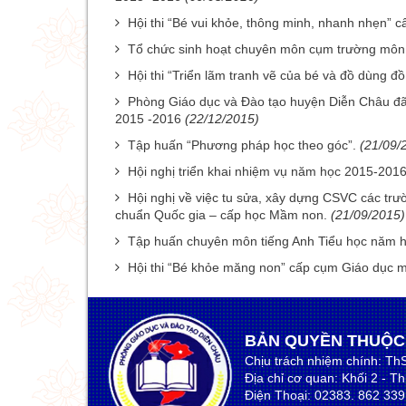
Hội thi “Bé vui khỏe, thông minh, nhanh nhẹn
Tổ chức sinh hoạt chuyên môn cụm trường môn 
Hội thi “Triển lãm tranh vẽ của bé và đồ dùng đ
Phòng Giáo dục và Đào tạo huyện Diễn Châu đã 
2015 -2016
(22/12/2015)
Tập huấn “Phương pháp học theo góc”.
(21/09/
Hội nghị triển khai nhiệm vụ năm học 2015-20
Hội nghị về việc tu sửa, xây dựng CSVC các 
chuẩn Quốc gia – cấp học Mầm non.
(21/09/2015)
Tập huấn chuyên môn tiếng Anh Tiểu học năm 
Hội thi “Bé khỏe măng non” cấp cụm Giáo dục
BẢN QUYỀN THUỘC
Chịu trách nhiệm chính: Th
Địa chỉ cơ quan: Khối 2 - T
Điện Thoại: 02383. 862 33