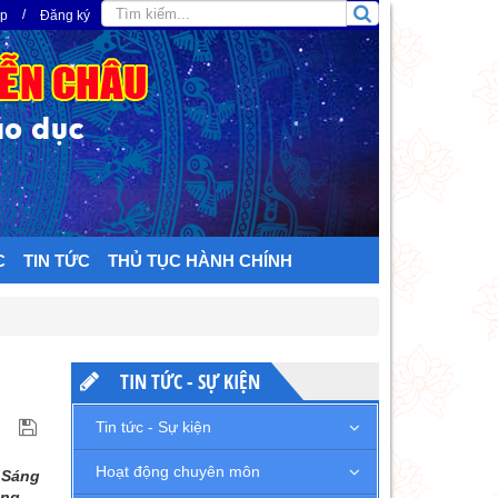
/
ập
Đăng ký
C
TIN TỨC
THỦ TỤC HÀNH CHÍNH
TIN TỨC - SỰ KIỆN
Tin tức - Sự kiện
Hoạt động chuyên môn
 Sáng
ăng