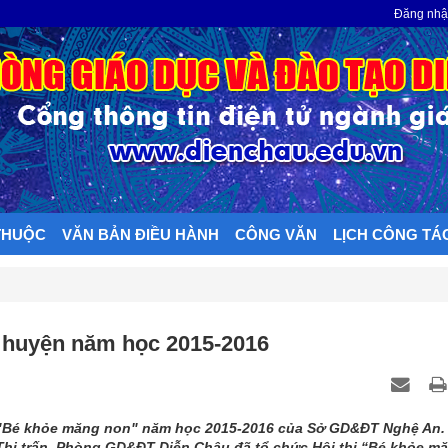
N
Đăng nh
THUỘC
VĂN BẢN ĐIỀU HÀNH
CÔNG VĂN
LỊCH CÔNG TÁ
p huyện năm học 2015-2016
 "Bé khỏe măng non" năm học 2015-2016 của Sở GD&ĐT Nghệ An.
Thị trấn, Phòng GD&ĐT Diễn Châu đã tổ chức Hội thi “Bé khỏe m