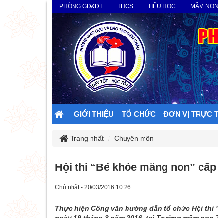
PHÒNG GD&ĐT
THCS
TIỂU HỌC
MẦM NO
GIỚI THIỆU
TỔ CHỨC
ĐƠN VỊ TRỰC 
Trang nhất
Chuyên môn
Hội thi “Bé khỏe măng non” cấ
Chủ nhật - 20/03/2016 10:26
Thực hiện Công văn hướng dẫn tổ chức Hội thi
ngày 19 tháng 3 năm 2016, tại Trường mầm non 