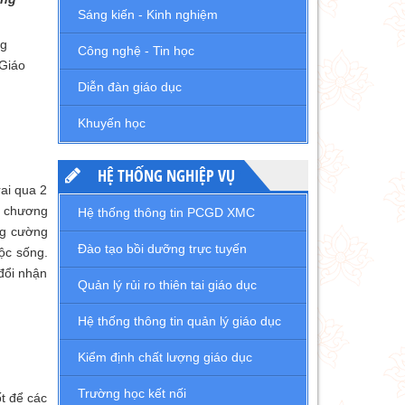
Sáng kiến - Kinh nghiệm
ng
Công nghệ - Tin học
Giáo
Diễn đàn giáo dục
Khuyến học
HỆ THỐNG NGHIỆP VỤ
ai qua 2
n chương
Hệ thống thông tin PCGD XMC
ng cường
Đào tạo bồi dưỡng trực tuyến
ộc sống.
đổi nhận
Quản lý rủi ro thiên tai giáo dục
Hệ thống thông tin quản lý giáo dục
Kiểm định chất lượng giáo dục
Trường học kết nối
ốt để các