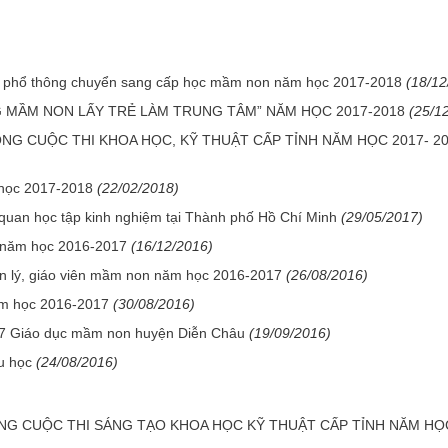
n phổ thông chuyển sang cấp học mầm non năm học 2017-2018
(18/12
 MẦM NON LẤY TRẺ LÀM TRUNG TÂM” NĂM HỌC 2017-2018
(25/1
NG CUỘC THI KHOA HỌC, KỸ THUẬT CẤP TỈNH NĂM HỌC 2017- 2
 học 2017-2018
(22/02/2018)
uan học tập kinh nghiệm tại Thành phố Hồ Chí Minh
(29/05/2017)
n năm học 2016-2017
(16/12/2016)
n lý, giáo viên mầm non năm học 2016-2017
(26/08/2016)
m học 2016-2017
(30/08/2016)
017 Giáo dục mầm non huyện Diễn Châu
(19/09/2016)
u học
(24/08/2016)
NG CUỘC THI SÁNG TẠO KHOA HỌC KỸ THUẬT CẤP TỈNH NĂM HỌ