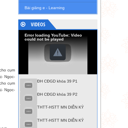
Bài giảng e - Learning
VIDEOS
Error loading YouTube: Video
could not be played
 cho cụm
ị- Ngọc-
ĐH CĐGD khóa 39 P1
 cho cụm
ị- Ngọc-
ĐH CĐGD khóa 39 P2
THTT-HSTT MN DIỄN KỶ
THTT-HSTT MN DIỄN KỶ