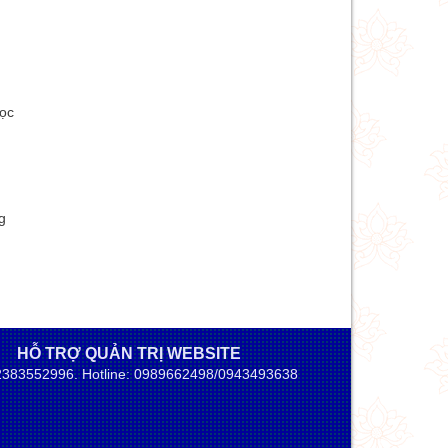
học
g
HỖ TRỢ QUẢN TRỊ WEBSITE
02383552996. Hotline: 0989662498/0943493638