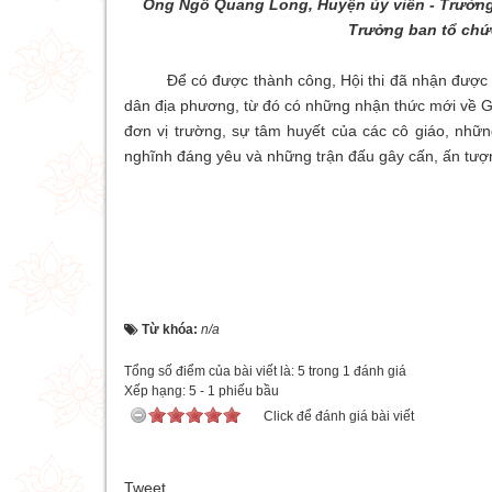
Ông Ngô Quang Long, Huyện ủy viên - Trưở
Trưởng ban tổ chức
Để có được thành công, Hội thi đã nhận được sự
dân địa phương, từ đó có những nhận thức mới về 
đơn vị trường, sự tâm huyết của các cô giáo, nhữ
nghĩnh đáng yêu và những trận đấu gây cấn, ấn tượn
Từ khóa:
n/a
Tổng số điểm của bài viết là: 5 trong 1 đánh giá
Xếp hạng:
5
-
1
phiếu bầu
Click để đánh giá bài viết
Tweet