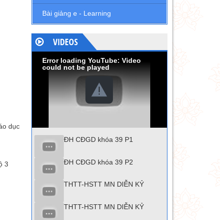
Bài giảng e - Learning
VIDEOS
Error loading YouTube: Video
could not be played
áo dục
ĐH CĐGD khóa 39 P1
ĐH CĐGD khóa 39 P2
ộ 3
THTT-HSTT MN DIỄN KỶ
THTT-HSTT MN DIỄN KỶ