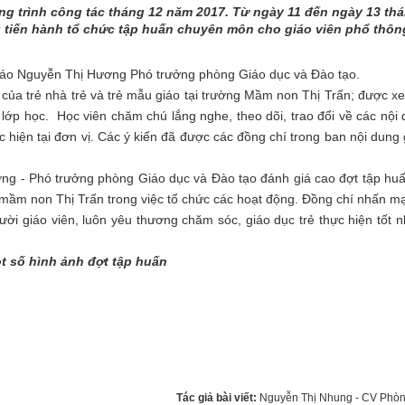
g trình công tác tháng 12 năm 2017. Từ ngày 11 đến ngày 13 th
 tiến hành tổ chức tập huấn chuyên môn cho giáo viên phổ thôn
áo Nguyễn Thị Hương Phó trưởng phòng Giáo dục và Đào tạo.
 trẻ nhà trẻ và trẻ mẫu giáo tại trường Mầm non Thị Trấn; được x
 lớp học. Học viên chăm chú lắng nghe, theo dõi, trao đổi về các nội 
 hiện tại đơn vị. Các ý kiến đã được các đồng chí trong ban nội dung 
 - Phó trưởng phòng Giáo dục và Đào tạo đánh giá cao đợt tập huấ
g mầm non Thị Trấn trong việc tổ chức các hoạt động. Đồng chí nhấn m
gười giáo viên, luôn yêu thương chăm sóc, giáo dục trẻ thực hiện tốt 
t số hình ảnh đợt tập huấn
Tác giả bài viết:
Nguyễn Thị Nhung - CV Ph