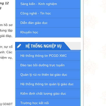
áng 12
Sáng kiến - Kinh nghiệm
g
Công nghệ - Tin học
Diễn đàn giáo dục
em hồ sơ
dung tập
Khuyến học
giải đáp,
HỆ THỐNG NGHIỆP VỤ
n; sự cố
ạnh: Các
Hệ thống thông tin PCGD XMC
nhiệm vụ,
Đào tạo bồi dưỡng trực tuyến
Quản lý rủi ro thiên tai giáo dục
Hệ thống thông tin quản lý giáo dục
Kiểm định chất lượng giáo dục
Trường học kết nối
òng GD&ĐT