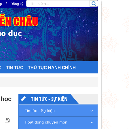
/
ập
Đăng ký
C
TIN TỨC
THỦ TỤC HÀNH CHÍNH
 học
TIN TỨC - SỰ KIỆN
Tin tức - Sự kiện
Hoạt động chuyên môn