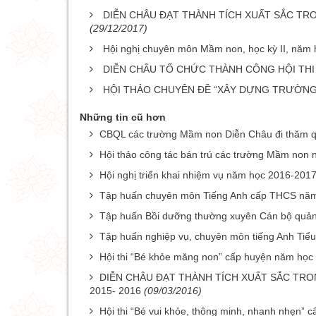
DIỄN CHÂU ĐẠT THÀNH TÍCH XUẤT SẮC TRO
(29/12/2017)
Hội nghị chuyên môn Mầm non, học kỳ II, năm
DIỄN CHÂU TỔ CHỨC THÀNH CÔNG HỘI THI 
HỘI THẢO CHUYÊN ĐỀ “XÂY DỰNG TRƯỜNG
Những tin cũ hơn
CBQL các trường Mầm non Diễn Châu đi thăm qu
Hội thảo công tác bán trú các trường Mầm non
Hội nghị triển khai nhiệm vụ năm học 2016-20
Tập huấn chuyên môn Tiếng Anh cấp THCS nă
Tập huấn Bồi dưỡng thường xuyên Cán bộ quản
Tập huấn nghiệp vụ, chuyên môn tiếng Anh Tiểu
Hội thi “Bé khỏe măng non” cấp huyện năm học
DIỄN CHÂU ĐẠT THÀNH TÍCH XUẤT SẮC TRO
2015- 2016
(09/03/2016)
Hội thi “Bé vui khỏe, thông minh, nhanh nhẹn