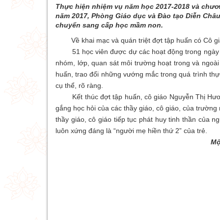
Thực hiện nhiệm vụ năm học 2017-2018 và chươn
năm 2017, Phòng Giáo dục và Đào tạo Diễn Châu
chuyển sang cấp học mầm non.
Về khai mạc và quán triệt đợt tập huấn có Cô gi
51 học viên được dự các hoạt động trong ngày của
nhóm, lớp, quan sát môi trường hoạt trong và ngoài
huấn, trao đổi những vướng mắc trong quá trình thực
cụ thể, rõ ràng.
Kết thúc đợt tập huấn, cô giáo Nguyễn Thị Hương
gắng học hỏi của các thầy giáo, cô giáo, của trườn
thầy giáo, cô giáo tiếp tục phát huy tinh thần của n
luôn xứng đáng là “người mẹ hiền thứ 2” của trẻ.
Mộ