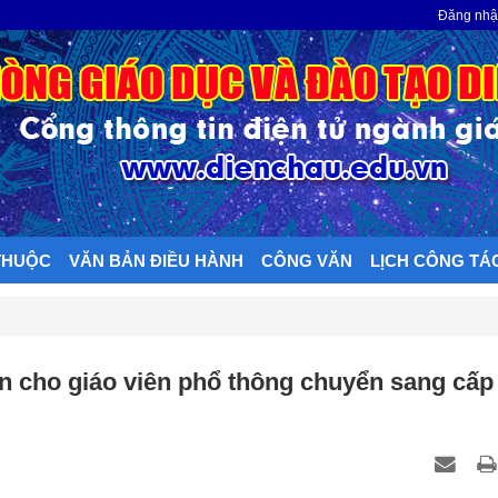
N
Đăng nh
THUỘC
VĂN BẢN ĐIỀU HÀNH
CÔNG VĂN
LỊCH CÔNG TÁ
 cho giáo viên phổ thông chuyển sang cấp