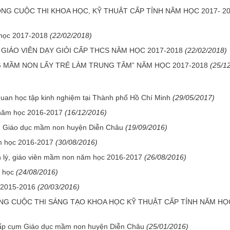
NG CUỘC THI KHOA HỌC, KỸ THUẬT CẤP TỈNH NĂM HỌC 2017- 2
 học 2017-2018
(22/02/2018)
GIÁO VIÊN DẠY GIỎI CẤP THCS NĂM HỌC 2017-2018
(22/02/2018)
 MẦM NON LẤY TRẺ LÀM TRUNG TÂM” NĂM HỌC 2017-2018
(25/1
an học tập kinh nghiệm tại Thành phố Hồ Chí Minh
(29/05/2017)
 năm học 2016-2017
(16/12/2016)
17 Giáo dục mầm non huyện Diễn Châu
(19/09/2016)
m học 2016-2017
(30/08/2016)
 lý, giáo viên mầm non năm học 2016-2017
(26/08/2016)
 học
(24/08/2016)
 2015-2016
(20/03/2016)
NG CUỘC THI SÁNG TẠO KHOA HỌC KỸ THUẬT CẤP TỈNH NĂM HỌ
” cấp cụm Giáo dục mầm non huyện Diễn Châu
(25/01/2016)