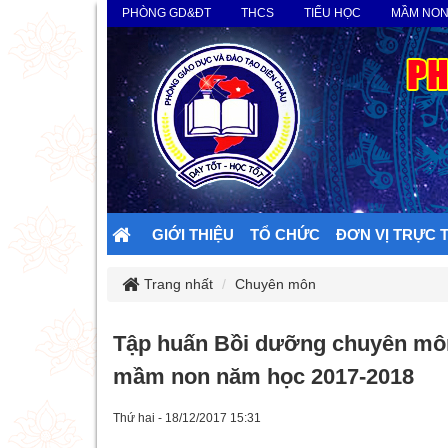
PHÒNG GD&ĐT
THCS
TIỂU HỌC
MẦM NO
GIỚI THIỆU
TỔ CHỨC
ĐƠN VỊ TRỰC 
Trang nhất
Chuyên môn
Tập huấn Bồi dưỡng chuyên môn
mầm non năm học 2017-2018
Thứ hai - 18/12/2017 15:31