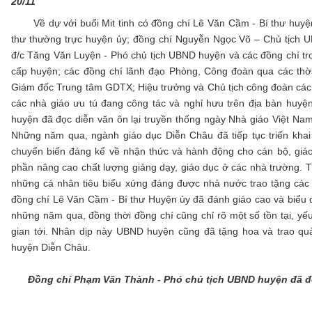
20/11
Về dự với buổi Mit tinh có đồng chí Lê Văn Cầm - Bí thư huyện
thư thường trực huyện ủy; đồng chí Nguyễn Ngọc Võ – Chủ tịch 
đ/c Tăng Văn Luyện - Phó chủ tịch UBND huyện và các đồng chí tr
cấp huyện; các đồng chí lãnh đạo Phòng, Công đoàn qua các thờ
Giám đốc Trung tâm GDTX; Hiệu trưởng và Chủ tịch công đoàn các 
các nhà giáo ưu tú đang công tác và nghỉ hưu trên địa bàn huy
huyện đã đọc diễn văn ôn lại truyền thống ngày Nhà giáo Việt N
Những năm qua, ngành giáo dục Diễn Châu đã tiếp tục triển khai
chuyển biến đáng kể về nhận thức và hành động cho cán bộ, giáo 
phần nâng cao chất lượng giảng dạy, giáo dục ở các nhà trường. T
những cá nhân tiêu biểu xứng đáng được nhà nước trao tặng các
đồng chí Lê Văn Cầm - Bí thư Huyện ủy đã đánh giáo cao và biểu 
những năm qua, đồng thời đồng chí cũng chỉ rõ một số tồn tại, yế
gian tới. Nhân dịp này UBND huyện cũng đã tặng hoa và trao quà
huyện Diễn Châu.
Đồng chí Phạm Văn Thành - Phó chủ tịch UBND huyện đã đọ