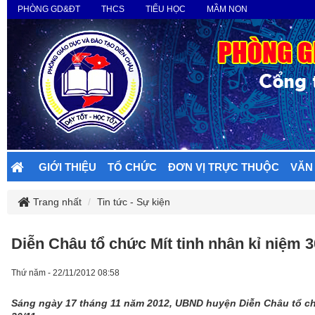
PHÒNG GD&ĐT
THCS
TIỂU HỌC
MẦM NON
GIỚI THIỆU
TỔ CHỨC
ĐƠN VỊ TRỰC THUỘC
VĂN
Trang nhất
Tin tức - Sự kiện
Diễn Châu tổ chức Mít tinh nhân kỉ niệm 
Thứ năm - 22/11/2012 08:58
Sáng ngày 17 tháng 11 năm 2012, UBND huyện Diễn Châu tổ chứ