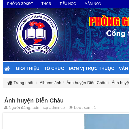
PHÒNG GD&ĐT
THCS
TIỂU HỌC
MẦM NON
GIỚI THIỆU
TỔ CHỨC
ĐƠN VỊ TRỰC THUỘC
VĂN
Trang nhất
Albums ảnh
Ảnh huyện Diễn Châu
Ảnh huyệ
Ảnh huyện Diễn Châu
Người đăng: admincp admincp
Lượt xem: 1