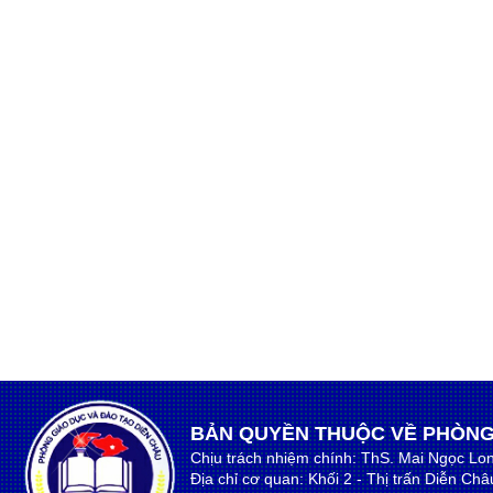
BẢN QUYỀN THUỘC VỀ PHÒNG
Chịu trách nhiệm chính: ThS. Mai Ngọc Lo
Địa chỉ cơ quan: Khối 2 - Thị trấn Diễn Ch