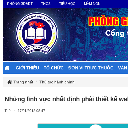
PHÒNG GD&ĐT
THCS
TIỂU HỌC
MẦM NON
GIỚI THIỆU
TỔ CHỨC
ĐƠN VỊ TRỰC THUỘC
VĂN
Trang nhất
Thủ tục hành chính
Những lĩnh vực nhất định phải thiết kế w
Thứ tư - 17/01/2018 08:47