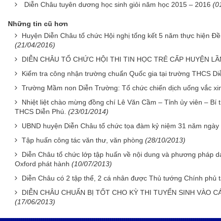
Diễn Châu tuyên dương học sinh giỏi năm học 2015 – 2016
(0
Những tin cũ hơn
Huyện Diễn Châu tổ chức Hội nghị tổng kết 5 năm thực hiện Đ
(21/04/2016)
DIỄN CHÂU TỔ CHỨC HỘI THI TIN HỌC TRẺ CẤP HUYỆN LẦN
Kiểm tra công nhận trường chuẩn Quốc gia tại trường THCS Di
Trường Mầm non Diễn Trường: Tổ chức chiến dịch uống vắc xin p
Nhiệt liệt chào mừng đồng chí Lê Văn Cầm – Tỉnh ủy viên – Bí 
THCS Diễn Phú.
(23/01/2014)
UBND huyện Diễn Châu tổ chức tọa đàm kỷ niệm 31 năm ngày 
Tập huấn công tác văn thư, văn phòng
(28/10/2013)
Diễn Châu tổ chức lớp tập huấn về nội dung và phương pháp dạ
Oxford phát hành
(10/07/2013)
Diễn Châu có 2 tập thể, 2 cá nhân được Thủ tướng Chính phủ 
DIỄN CHÂU CHUẨN BỊ TỐT CHO KỲ THI TUYỂN SINH VÀO C
(17/06/2013)