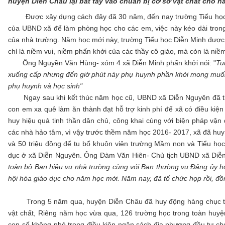
huyện Diễn Châu lại bắt tay vào chuẩn bị cơ sở vật chất cho n
Được xây dựng cách đây đã 30 năm, đến nay trường Tiểu học D
của UBND xã để làm phòng học cho các em, việc này kéo dài trong
của nhà trường. Năm học mới này, trường Tiểu học Diễn Minh được 
chỉ là niềm vui, niềm phấn khởi của các thầy cô giáo, mà còn là niề
Ông Nguyền Văn Hùng- xóm 4 xã Diễn Minh phấn khởi nói: "
Tu
xuống cấp nhưng đến giờ phút này phụ huynh phần khởi mong muốn
phụ huynh và học sinh"
Ngay sau khi kết thúc năm học cũ, UBND xã Diễn Nguyên đã thà
con em xa quê làm ăn thành đạt hỗ trợ kinh phí để xã có điều kiện
huy hiệu quả tinh thần dân chủ, công khai cùng với biện pháp vận
các nhà hảo tâm, vì vậy trước thềm năm học 2016- 2017, xã đã huy
và 50 triệu đồng để tu bổ khuôn viên trường Mầm non và Tiểu học.
dục ở xã Diễn Nguyên. Ông Đàm Văn Hiên- Chủ tịch UBND xã Diễn
toàn bộ Ban hiệu vụ nhà trường cùng với Ban thường vụ Đảng ủy h
hội hóa giáo dục cho năm học mới. Năm nay, đã tổ chức họp rồi, đồn
Trong 5 năm qua, huyện Diễn Châu đã huy động hàng chục tỷ đ
vật chất, Riêng năm học vừa qua, 126 trường học trong toàn huyệ
con số không nhỏ trong điều kiện ngân sách địa phương đầu tư ch