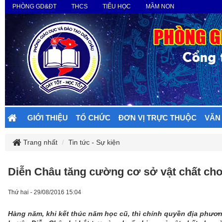
PHÒNG GD&ĐT
THCS
TIỂU HỌC
MẦM NON
GIỚI THIỆU
TỔ CHỨC
ĐƠN VỊ TRỰC THUỘC
VĂN
Trang nhất
Tin tức - Sự kiện
Diễn Châu tăng cường cơ sở vật chất ch
Thứ hai - 29/08/2016 15:04
Hàng năm, khi kết thúc năm học cũ, thì chính quyền địa phương