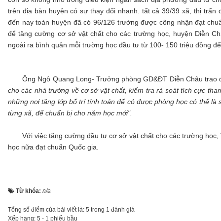
trên địa bàn huyện có sự thay đổi nhanh. tất cả 39/39 xã, thị trấ
đến nay toàn huyện đã có 96/126 trường được công nhận đạt chuẩ
để tăng cường cơ sở vật chất cho các trường học, huyện Diễn C
ngoài ra bình quân mỗi trường học đầu tư từ 100- 150 triệu đồng để t
Ông Ngô Quang Long- Trưởng phòng GD&ĐT Diễn Châu trao đổ
cho các nhà trường về cơ sở vật chất, kiểm tra rà soát tích cực 
những nơi tăng lớp bố trí tính toán để có được phòng học có thể là 
từng xã, để chuẩn bị cho năm học mới".
Với việc tăng cường đầu tư cơ sở vật chất cho các trường học, 
học nữa đạt chuẩn Quốc gia.
Từ khóa:
n/a
Tổng số điểm của bài viết là: 5 trong 1 đánh giá
Xếp hạng:
5
-
1
phiếu bầu