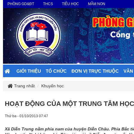
PHÒNG GD&ĐT
THCS
TIỂU HỌC
MẦM NON
GIỚI THIỆU
TỔ CHỨC
ĐƠN VỊ TRỰC THUỘC
VĂN
Trang nhất
Khuyến học
HOẠT ĐỘNG CỦA MỘT TRUNG TÂM HỌC
Thứ ba - 01/10/2013 07:47
Xã Diễn Trung nằm phía nam của huyện Diễn Châu. Phía Bắc tiếp