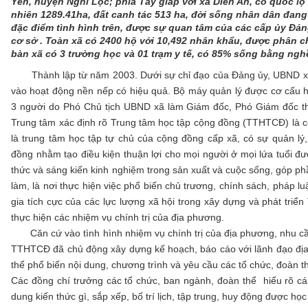
Yên, huyện Nghi Lộc; phía Tây giáp với xã Diễn An, có quốc lộ
nhiên 1289.41ha, đất canh tác 513 ha, đời sống nhân dân đang
đặc điểm tình hình trên, được sự quan tâm của các cấp ủy Đản
cơ sở . Toàn xã có 2400 hộ với 10,492 nhân khẩu, được phân c
bàn xã có 3 trường học và 01 trạm y tế, có 85% sống bằng ngh
Thành lập từ năm 2003. Dưới sự chỉ đạo của Đảng ủy, UBND xã, 
vào hoạt động nền nếp có hiệu quả. Bộ máy quản lý được cơ cấu h
3 người do Phó Chủ tịch UBND xã làm Giám đốc, Phó Giám đốc th
Trung tâm xác định rõ Trung tâm học tập cộng đồng (TTHTCĐ) là c
là trung tâm học tập tự chủ của cộng đồng cấp xã, có sự quản lý
đồng nhằm tạo điều kiện thuận lợi cho mọi người ở mọi lứa tuổi đư
thức và sáng kiến kinh nghiệm trong sản xuất và cuộc sống, góp phầ
làm, là nơi thực hiện việc phổ biến chủ trương, chính sách, pháp l
gia tích cực của các lực lượng xã hội trong xây dựng và phát triể
thực hiện các nhiệm vụ chính trị của địa phương.
Căn cứ vào tình hình nhiệm vụ chính trị của địa phương, nhu cầu
TTHTCĐ đã chủ động xây dựng kế hoạch, báo cáo với lãnh đạo địa 
thể phổ biến nội dung, chương trình và yêu cầu các tổ chức, đoàn t
Các đồng chí trưởng các tổ chức, ban ngành, đoàn thể hiểu rõ cá
dung kiến thức gì, sắp xếp, bố trí lịch, tập trung, huy động được họ