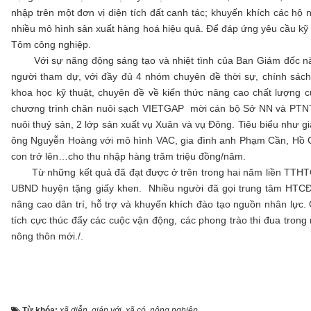
nhập trên một đơn vị diện tích đất canh tác; khuyến khích các hộ 
nhiều mô hình sản xuất hàng hoá hiệu quả. Để đáp ứng yêu cầu kỹ t
Tôm công nghiệp.
Với sự năng động sáng tạo và nhiệt tình của Ban Giám đốc n
người tham dự, với đầy đủ 4 nhóm chuyên đề thời sự, chính sác
khoa học kỹ thuật, chuyên đề về kiến thức nâng cao chất lượng c
chương trình chăn nuôi sạch VIETGAP mời cán bộ Sở NN và PTNT 
nuôi thuỷ sản, 2 lớp sản xuất vụ Xuân và vụ Đông. Tiêu biểu như g
ông Nguyễn Hoàng với mô hình VAC, gia đình anh Phạm Cần, Hồ C
con trở lên…cho thu nhập hàng trăm triệu đồng/năm.
Từ những kết quả đã đạt được ở trên trong hai năm liền TTHT
UBND huyện tặng giấy khen. Nhiều người đã gọi trung tâm HTCĐ
nâng cao dân trí, hỗ trợ và khuyến khích đào tạo nguồn nhân lực. 
tích cực thúc đẩy các cuộc vận động, các phong trào thi đua tron
nông thôn mới./.
Từ khóa:
xã diễn
,
giáp với
,
xã có
,
nông nghiệp