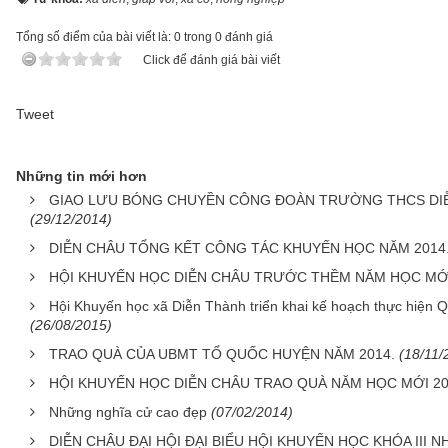
Tổng số điểm của bài viết là: 0 trong 0 đánh giá
Click để đánh giá bài viết
Tweet
Những tin mới hơn
GIAO LƯU BÓNG CHUYỀN CÔNG ĐOÀN TRƯỜNG THCS DIỄ
(29/12/2014)
DIỄN CHÂU TỔNG KẾT CÔNG TÁC KHUYẾN HỌC NĂM 2014
HỘI KHUYẾN HỌC DIỄN CHÂU TRƯỚC THỀM NĂM HỌC MỚI
Hội Khuyến học xã Diễn Thành triển khai kế hoạch thực hiện 
(26/08/2015)
TRAO QUÀ CỦA UBMT TỔ QUỐC HUYỆN NĂM 2014.
(18/11/
HỘI KHUYẾN HỌC DIỄN CHÂU TRAO QUÀ NĂM HỌC MỚI 20
Những nghĩa cử cao đẹp
(07/02/2014)
DIỄN CHÂU ĐẠI HỘI ĐẠI BIỂU HỘI KHUYẾN HỌC KHÓA III N