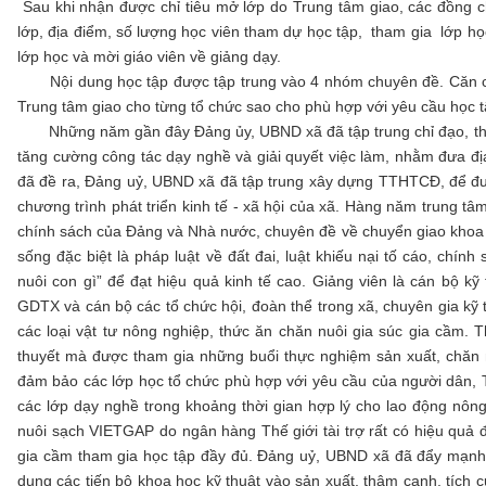
Sau khi nhận được chỉ tiêu mở lớp do Trung tâm giao, các đồng 
lớp, địa điểm, số lượng học viên tham dự học tập, tham gia lớp học
lớp học và mời giáo viên về giảng dạy.
Nội dung học tập được tập trung vào 4 nhóm chuyên đề. Căn cứ
Trung tâm giao cho từng tổ chức sao cho phù hợp với yêu cầu học t
Những năm gần đây Đảng ủy, UBND xã đã tập trung chỉ đạo, thực 
tăng cường công tác dạy nghề và giải quyết việc làm, nhằm đưa đ
đã đề ra, Đảng uỷ, UBND xã đã tập trung xây dựng TTHTCĐ, để đưa
chương trình phát triển kinh tế - xã hội của xã. Hàng năm trung tâ
chính sách của Đảng và Nhà nước, chuyên đề về chuyển giao khoa h
sống đặc biệt là pháp luật về đất đai, luật khiếu nại tố cáo, chín
nuôi con gì” để đạt hiệu quả kinh tế cao. Giảng viên là cán bộ
GDTX và cán bộ các tổ chức hội, đoàn thể trong xã, chuyên gia kỹ t
các loại vật tư nông nghiệp, thức ăn chăn nuôi gia súc gia cầm.
thuyết mà được tham gia những buổi thực nghiệm sản xuất, chăn nu
đảm bảo các lớp học tổ chức phù hợp với yêu cầu của người dân,
các lớp dạy nghề trong khoảng thời gian hợp lý cho lao động nông 
nuôi sạch VIETGAP do ngân hàng Thế giới tài trợ rất có hiệu quả 
gia cầm tham gia học tập đầy đủ. Đảng uỷ, UBND xã đã đẩy mạnh t
dụng các tiến bộ khoa học kỹ thuật vào sản xuất, thâm canh, tích c