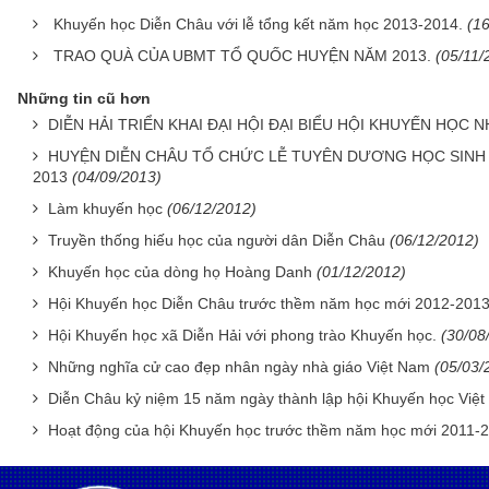
Khuyến học Diễn Châu với lễ tổng kết năm học 2013-2014.
(1
TRAO QUÀ CỦA UBMT TỔ QUỐC HUYỆN NĂM 2013.
(05/11/
Những tin cũ hơn
DIỄN HẢI TRIỂN KHAI ĐẠI HỘI ĐẠI BIỂU HỘI KHUYẾN HỌC NHI
HUYỆN DIỄN CHÂU TỔ CHỨC LỄ TUYÊN DƯƠNG HỌC SINH 
2013
(04/09/2013)
Làm khuyến học
(06/12/2012)
Truyền thống hiếu học của người dân Diễn Châu
(06/12/2012)
Khuyến học của dòng họ Hoàng Danh
(01/12/2012)
Hội Khuyến học Diễn Châu trước thềm năm học mới 2012-201
Hội Khuyến học xã Diễn Hải với phong trào Khuyến học.
(30/08
Những nghĩa cử cao đẹp nhân ngày nhà giáo Việt Nam
(05/03/
Diễn Châu kỷ niệm 15 năm ngày thành lập hội Khuyến học Việ
Hoạt động của hội Khuyến học trước thềm năm học mới 2011-