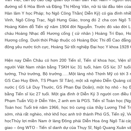
đường số 6 Hòa Bình và Đặng Thị Hồng Vân, nữ tú tài đầu tiên củ
Hàn lâm Y học Pháp; họ Ngô Công Thần( Diễn Kỷ) có gia đình nhiều
Vinh, Ngô Công Trạc, Ngô Hưng Giáo, trong đó 2 cha con Ngô Trí
Hoàng Kiêm đỗ Tiến sỹ năm 1904 đời Nguyễn. Trước đó vào đời 
cháu Hoàng Nhạc đỗ Hương cống ( cử nhân ) Hoàng Trí Đạo, Ho
Hương cống. Dưới thời Pháp thuộc có Hoàng Đức Thi đỗ Cao đẳng 
động yêu nước tích cực, Hoàng Sử tốt nghiệp Đại học Y khoa 1928 Gi
Hiện nay Diễn Châu có hơn 200 Tiến sĩ, Tiến sĩ khoa học, Viện s
người Việt Nam nhận bằng TSKH lúc 31 tuổi, hàm GS lúc 37 tu
tướng, Thứ trưởng, Bộ trưởng......Một làng nhỏ Thịnh Mỹ có tới 
GS Cao Huy Đỉnh, TS Phạm Sĩ Tân), một xã nghèo Diễn Quảng có 
nước ( GS Lê Duy Thước, GS Phan Đại Doãn), một họ nhỏ - họ Đ
bằng Tiến sĩ lúc 27 tuổi. Một gia đình ở Diễn Kỷ 3 người con điều
Phạm Tuấn Vũ) ở Diễn Yên, 2 anh em là PGS. Tiến sĩ Toán học (Ng
Toán hoc Tuổi trẻ năm 1966, học trò cưng của thầy Lương Thế Tr
sớm, nhà rất nghèo, nhờ khổ học anh trở thành Phó GS, Tiến sỹ, Vi
họcThủy lợi miền Nam ở làng Đông phái Diễn Hoa ông Ngô Tài cày
giao – ông WTO - Tiến sĩ danh dự của Thụy Sĩ, Ngô Quang Xuân và