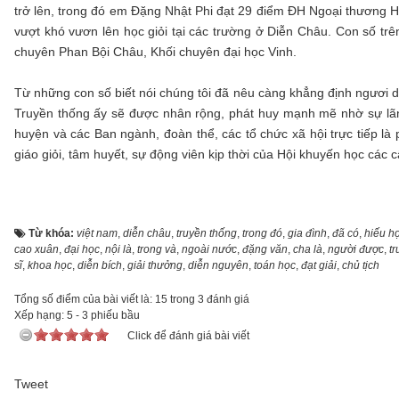
trở lên, trong đó em Đặng Nhật Phi đạt 29 điểm ĐH Ngoại thương Hà
vượt khó vươn lên học giỏi tại các trường ở Diễn Châu. Con số trê
chuyên Phan Bội Châu, Khối chuyên đại học Vinh.
Từ những con số biết nói chúng tôi đã nêu càng khẳng định ngươi dâ
Truyền thống ấy sẽ được nhân rộng, phát huy mạnh mẽ nhờ sự lãn
huyện và các Ban ngành, đoàn thể, các tổ chức xã hội trực tiếp là
giáo giỏi, tâm huyết, sự động viên kịp thời của Hội khuyến học các c
Từ khóa:
việt nam
,
diễn châu
,
truyền thống
,
trong đó
,
gia đình
,
đã có
,
hiếu h
cao xuân
,
đại học
,
nội là
,
trong và
,
ngoài nước
,
đặng văn
,
cha là
,
người được
,
t
sĩ
,
khoa học
,
diễn bích
,
giải thưởng
,
diễn nguyên
,
toán học
,
đạt giải
,
chủ tịch
Tổng số điểm của bài viết là: 15 trong 3 đánh giá
Xếp hạng:
5
-
3
phiếu bầu
Click để đánh giá bài viết
Tweet