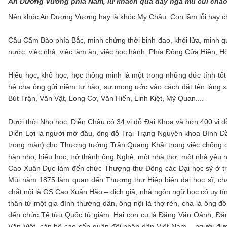
An Dương Vương phía Nam, lữ khách qua đây ngả mũ cúi chào,
Nên khóc An Dương Vương hay là khóc Mỵ Châu. Con lầm lỗi hay ch
Cầu Cẩm Bào phía Bắc, minh chứng thời binh đao, khói lửa, minh q
nước, việc nhà, việc làm ăn, việc học hành. Phía Đông Cửa Hiền, H
Hiếu học, khổ học, học thông minh là một trong những đức tính tố
hệ cha ông gửi niềm tự hào, sự mong ước vào cách đặt tên làng 
Bút Trận, Văn Vật, Long Cơ, Văn Hiến, Linh Kiệt, Mỹ Quan....
Dưới thời Nho học, Diễn Châu có 34 vị đỗ Đại Khoa và hơn 400 vị 
Diễn Lợi là người mở đầu, ông đỗ Trại Trạng Nguyên khoa Bính 
trong màn) cho Thượng tướng Trần Quang Khải trong việc chố
hàn nho, hiếu học, trở thành ông Nghè, một nhà thơ, một nhà yêu 
Cao Xuân Dục làm đến chức Thượng thư Đông các Đại học sỹ ở tr
Mùi năm 1875 làm quan đến Thượng thư Hiệp biện đại học sĩ, ch
chắt nội là GS Cao Xuân Hão – dịch giả, nhà ngôn ngữ học có uy t
thân từ một gia đình thường dân, ông nội là thợ rèn, cha là ông 
đến chức Tế tửu Quốc tử giám. Hai con cụ là Đặng Văn Oánh, Đặ
Văn Việt, cán bộ cao cấp quân đội nhân dân Việt Nam – người đư