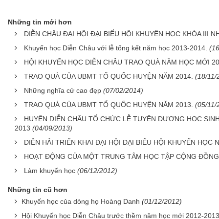
Những tin mới hơn
DIỄN CHÂU ĐẠI HỘI ĐẠI BIỂU HỘI KHUYẾN HỌC KHÓA III N
Khuyến học Diễn Châu với lễ tổng kết năm học 2013-2014.
(1
HỘI KHUYẾN HỌC DIỄN CHÂU TRAO QUÀ NĂM HỌC MỚI 20
TRAO QUÀ CỦA UBMT TỔ QUỐC HUYỆN NĂM 2014.
(18/11/
Những nghĩa cử cao đẹp
(07/02/2014)
TRAO QUÀ CỦA UBMT TỔ QUỐC HUYỆN NĂM 2013.
(05/11/
HUYỆN DIỄN CHÂU TỔ CHỨC LỄ TUYÊN DƯƠNG HỌC SINH
2013
(04/09/2013)
DIỄN HẢI TRIỂN KHAI ĐẠI HỘI ĐẠI BIỂU HỘI KHUYẾN HỌC NH
HOẠT ĐỘNG CỦA MỘT TRUNG TÂM HỌC TẬP CỘNG ĐỒNG 
Làm khuyến học
(06/12/2012)
Những tin cũ hơn
Khuyến học của dòng họ Hoàng Danh
(01/12/2012)
Hội Khuyến học Diễn Châu trước thềm năm học mới 2012-201