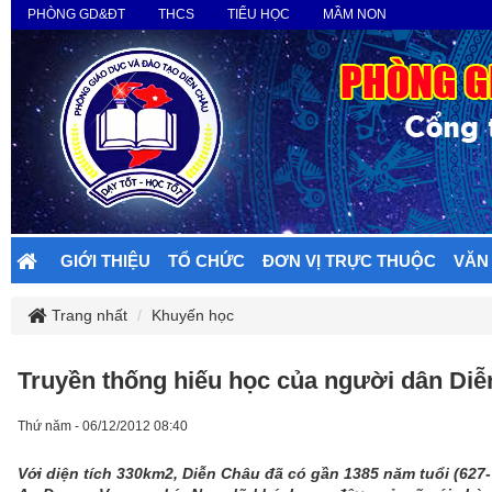
PHÒNG GD&ĐT
THCS
TIỂU HỌC
MẦM NON
GIỚI THIỆU
TỔ CHỨC
ĐƠN VỊ TRỰC THUỘC
VĂN
Trang nhất
Khuyến học
Truyền thống hiếu học của người dân Di
Thứ năm - 06/12/2012 08:40
Với diện tích 330km2, Diễn Châu đã có gần 1385 năm tuổi (627- 