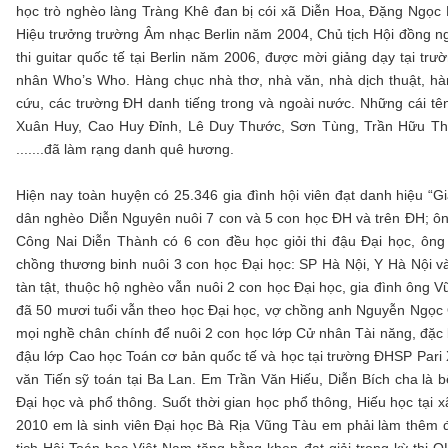
học trò nghèo làng Tràng Khê đan bị cói xã Diễn Hoa, Đặng Ngọc
Hiệu trưởng trường Âm nhạc Berlin năm 2004, Chủ tịch Hội đồng n
thi guitar quốc tế tại Berlin năm 2006, được mời giảng dạy tại trư
nhân Who’s Who. Hàng chục nhà thơ, nhà văn, nhà dịch thuật, hàn
cứu, các trường ĐH danh tiếng trong và ngoài nước. Những cái t
Xuân Huy, Cao Huy Đỉnh, Lê Duy Thước, Sơn Tùng, Trần Hữu T
.......đã làm rạng danh quê hương.
Hiện nay toàn huyện có 25.346 gia đình hội viên đạt danh hiệu “Gi
dân nghèo Diễn Nguyên nuôi 7 con và 5 con học ĐH và trên ĐH; ô
Công Nai Diễn Thành có 6 con đều học giỏi thi đậu Đại học, ôn
chồng thương binh nuôi 3 con học Đại học: SP Hà Nội, Y Hà Nội 
tàn tật, thuộc hộ nghèo vẫn nuôi 2 con học Đại học, gia đình ông 
đã 50 mươi tuổi vẫn theo học Đại học, vợ chồng anh Nguyễn Ngọc
mọi nghề chân chính để nuôi 2 con học lớp Cử nhân Tài năng, đặc 
đậu lớp Cao học Toán cơ bản quốc tế và học tại trường ĐHSP Pari
văn Tiến sỹ toán tại Ba Lan. Em Trần Văn Hiếu, Diễn Bích cha là
Đại học và phổ thông. Suốt thời gian học phổ thông, Hiếu học tạ
2010 em là sinh viên Đại học Bà Rịa Vũng Tàu em phải làm thêm để