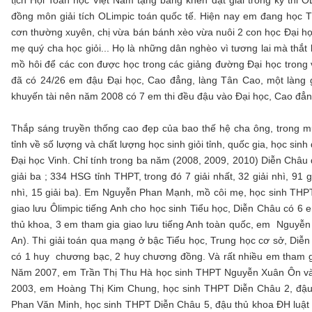
tịch Hội Toán học Việt Nam tặng bằng khen đạt giải trong kỳ thi 
đồng môn giải tích OLimpic toán quốc tế. Hiện nay em đang học Th
cơn thường xuyên, chị vừa bán bánh xèo vừa nuôi 2 con học Đại học 
mẹ quý cha học giỏi... Họ là những dân nghèo vì tương lai mà thắ
mồ hôi để các con được học trong các giảng đường Đại học trong
đã có 24/26 em đậu Đại học, Cao đẳng, làng Tân Cao, một làng g
khuyến tài nên năm 2008 có 7 em thi đều đậu vào Đại học, Cao đẳng,
Thắp sáng truyền thống cao đẹp của bao thế hệ cha ông, trong 
tỉnh về số lượng và chất lượng học sinh giỏi tỉnh, quốc gia, học s
Đại học Vinh. Chỉ tính trong ba năm (2008, 2009, 2010) Diễn Châu đã
giải ba ; 334 HSG tỉnh THPT, trong đó 7 giải nhất, 32 giải nhì, 91 
nhì, 15 giải ba). Em Nguyễn Phan Mạnh, mồ côi mẹ, học sinh THPT
giao lưu Ôlimpic tiếng Anh cho học sinh Tiểu học, Diễn Châu có 6
thủ khoa, 3 em tham gia giao lưu tiếng Anh toàn quốc, em Nguyễn T
An). Thi giải toán qua mạng ở bậc Tiểu học, Trung học cơ sở, Diễ
có 1 huy chương bạc, 2 huy chương đồng. Và rất nhiều em tham gia
Năm 2007, em Trần Thị Thu Hà học sinh THPT Nguyễn Xuân Ôn vào
2003, em Hoàng Thị Kim Chung, học sinh THPT Diễn Châu 2, đậ
Phan Văn Minh, học sinh THPT Diễn Châu 5, đậu thủ khoa ĐH luật