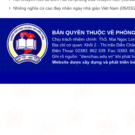
Những nghĩa cử cao đẹp nhân ngày nhà giáo Việt Nam
(05/03/
BẢN QUYỀN THUỘC VỀ PHÒNG
Chịu trách nhiệm chính: ThS. Mai Ngọc Lo
Địa chỉ cơ quan: Khối 2 - Thị trấn Diễn Ch
Điện Thoại: 02383. 862 339 Fax: 0383. 86
Ghi rõ nguồn: "dienchau.edu.vn" khi phát hà
Website được xây dựng và phát triển bở