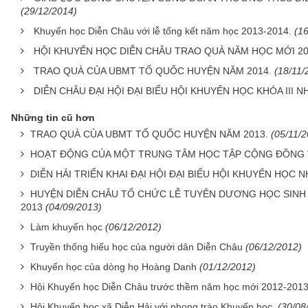
(29/12/2014)
Khuyến học Diễn Châu với lễ tổng kết năm học 2013-2014.
(1
HỘI KHUYẾN HỌC DIỄN CHÂU TRAO QUÀ NĂM HỌC MỚI 20
TRAO QUÀ CỦA UBMT TỔ QUỐC HUYỆN NĂM 2014.
(18/11/
DIỄN CHÂU ĐẠI HỘI ĐẠI BIỂU HỘI KHUYẾN HỌC KHÓA III N
Những tin cũ hơn
TRAO QUÀ CỦA UBMT TỔ QUỐC HUYỆN NĂM 2013.
(05/11/2
HOẠT ĐỘNG CỦA MỘT TRUNG TÂM HỌC TẬP CỘNG ĐỒNG 
DIỄN HẢI TRIỂN KHAI ĐẠI HỘI ĐẠI BIỂU HỘI KHUYẾN HỌC NHI
HUYỆN DIỄN CHÂU TỔ CHỨC LỄ TUYÊN DƯƠNG HỌC SINH 
2013
(04/09/2013)
Làm khuyến học
(06/12/2012)
Truyền thống hiếu học của người dân Diễn Châu
(06/12/2012)
Khuyến học của dòng họ Hoàng Danh
(01/12/2012)
Hội Khuyến học Diễn Châu trước thềm năm học mới 2012-201
Hội Khuyến học xã Diễn Hải với phong trào Khuyến học.
(30/08