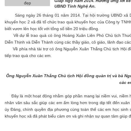
Giáp Ngọ năm 2014. Hưởng ứng lời kê
UBND Tỉnh Nghệ An.
Sáng ngày 26 tháng 01 năm 2014. Tại hội trường UBND xã Diễ
khuyến học 2 xã đã tổ chức trao quà khuyến học của Công ty TNHH
biết vươn lên học tốt với tổng số tiền 20 triệu đồng.
Về dự lễ trao quà có ông Hoàng Xuân Liên Phó Chủ tịch Thườn
Diễn Thịnh và Diễn Thành cùng các thầy giáo, cô giáo, lãnh đạo cá
Về phía nhà tài trợ có ông Nguyễn Xuân Thắng Chủ tịch Hội đồn
tiếp trao quà cho các em.
Ông Nguyễn Xuân Thắng Chủ tịch Hội đồng quản trị và bà Ngu
các e
Đây là một hoạt động nhằm góp phần mang lại niềm vui, niềm hạn
nhân văn sâu sắc giúp các em ấm lòng hơn trong dịp tết đến xuân 
ủy Đảng, chính quyền địa phương cùng toàn thể các em học sinh
khuyến học xã đã phát biểu cảm ơn và ghi nhận sự quan tâm giúp đ