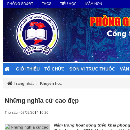
PHÒNG GD&ĐT
THCS
TIỂU HỌC
MẦM NON
GIỚI THIỆU
TỔ CHỨC
ĐƠN VỊ TRỰC THUỘC
VĂN
Trang nhất
Khuyến học
Những nghĩa cử cao đẹp
Thứ sáu - 07/02/2014 16:26
Nằm trong hoạt động triển khai phong